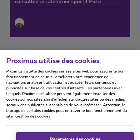
consultez le calendrier sportif Pickx
Proximus utilise des cookies
Proximus installe des cookies sur ses sites web pour assurer le bon
Conditions d'utilisation
Accessibility statement
fonctionnement de ceux-ci, améliorer votre expérience de
navigation, analyser l’utilisation, et adapter leurs contenus et
publicités sur base de vos centres d’intérêts. Les partenaires avec
lesquels Proximus collabore peuvent également installer des
cookies sur nos sites afin d’afficher sur d'autres sites ou des médias
sociaux des publicités susceptibles de vous intéresser. Attention, le
Tous droits réservés. ©
2026
Proximus
blocage de certains cookies peut entraver le bon fonctionnement du
site.
Gestion des cookies
Conditions générales, info consommateur
Liste des prix et tarifs
Accessibilité
Vie privée
Politique de gestion des cookies
Cookie manager
Coordonnées de l’entreprise
Paramètres des cookies