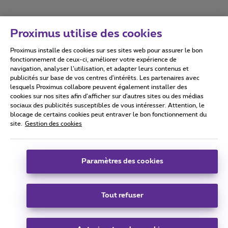
Proximus utilise des cookies
Proximus installe des cookies sur ses sites web pour assurer le bon
Conditions d'utilisation
Accessibility statement
fonctionnement de ceux-ci, améliorer votre expérience de
navigation, analyser l’utilisation, et adapter leurs contenus et
publicités sur base de vos centres d’intérêts. Les partenaires avec
lesquels Proximus collabore peuvent également installer des
cookies sur nos sites afin d’afficher sur d'autres sites ou des médias
sociaux des publicités susceptibles de vous intéresser. Attention, le
Tous droits réservés. ©
2026
Proximus
blocage de certains cookies peut entraver le bon fonctionnement du
site.
Gestion des cookies
Conditions générales, info consommateur
Liste des prix et tarifs
Accessibilité
Vie privée
Politique de gestion des cookies
Cookie manager
Coordonnées de l’entreprise
Paramètres des cookies
Ce site a été créé et est géré conformément au droit belge.
Boulevard du Roi Albert II 27 - B-1030 Bruxelles.
Tout refuser
Carrier & Wholesale Solutions