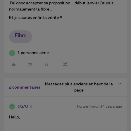
J’ai donc accepter sa proposition ... début janvier j’aurais
normalement la fibre ..
Et je saurais enfin la vérité !!
Fibre
1 personne aime
T
Messages plus anciens en haut de la
2 commentaires
page
titi70
Forum|Forum|4 years ago
T
Hello,