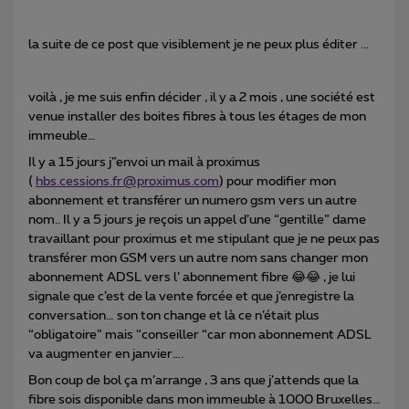
la suite de ce post que visiblement je ne peux plus éditer ...
voilà , je me suis enfin décider , il y a 2 mois , une société est
venue installer des boites fibres à tous les étages de mon
immeuble…
Il y a 15 jours j”envoi un mail à proximus
(
hbs.cessions.fr@proximus.com
) pour modifier mon
abonnement et transférer un numero gsm vers un autre
nom.. Il y a 5 jours je reçois un appel d’une “gentille” dame
travaillant pour proximus et me stipulant que je ne peux pas
transférer mon GSM vers un autre nom sans changer mon
abonnement ADSL vers l’ abonnement fibre 😂😂 , je lui
signale que c’est de la vente forcée et que j’enregistre la
conversation… son ton change et là ce n’était plus
“obligatoire” mais “conseiller “car mon abonnement ADSL
va augmenter en janvier….
Bon coup de bol ça m’arrange , 3 ans que j’attends que la
fibre sois disponible dans mon immeuble à 1000 Bruxelles…