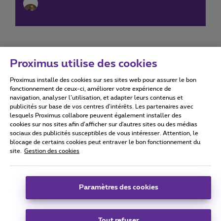
Proximus utilise des cookies
Proximus installe des cookies sur ses sites web pour assurer le bon
Conditions d'utilisation
Accessibility statement
fonctionnement de ceux-ci, améliorer votre expérience de
navigation, analyser l’utilisation, et adapter leurs contenus et
publicités sur base de vos centres d’intérêts. Les partenaires avec
lesquels Proximus collabore peuvent également installer des
cookies sur nos sites afin d’afficher sur d'autres sites ou des médias
sociaux des publicités susceptibles de vous intéresser. Attention, le
Tous droits réservés. ©
2026
Proximus
blocage de certains cookies peut entraver le bon fonctionnement du
site.
Gestion des cookies
Conditions générales, info consommateur
Liste des prix et tarifs
Accessibilité
Vie privée
Politique de gestion des cookies
Cookie manager
Coordonnées de l’entreprise
Paramètres des cookies
Ce site a été créé et est géré conformément au droit belge.
Boulevard du Roi Albert II 27 - B-1030 Bruxelles.
Tout refuser