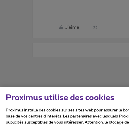
J'aime
Proximus utilise des cookies
Proximus installe des cookies sur ses sites web pour assurer le bon
base de vos centres d’intérêts. Les partenaires avec lesquels Prox
publicités susceptibles de vous intéresser. Attention, le blocage d
Tous droits réservés. ©
2026