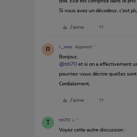
Box. Elle est comprise dans le pri
Si vous avez un décodeur, c’est p
J'aime
r_mes
Apprenti
R
Bonjour,
@titi70
et si on a effectivement u
pourriez-vous décrire quelles sont 
Cordialement,
J'aime
titi70
T
Voyez cette autre discussion :