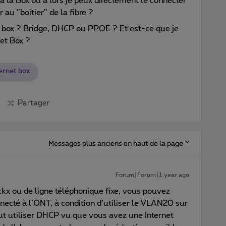
a la Box ou a lors je peux directement le connecter
au '’boitier'’ de la fibre ?
la box ? Bridge, DHCP ou PPOE ? Et est-ce que je
net Box ?
ernet box
Partager
Messages plus anciens en haut de la page
Forum|Forum|1 year ago
kx ou de ligne téléphonique fixe, vous pouvez
nnecté à l’ONT, à condition d’utiliser le VLAN20 sur
ut utiliser DHCP vu que vous avez une Internet