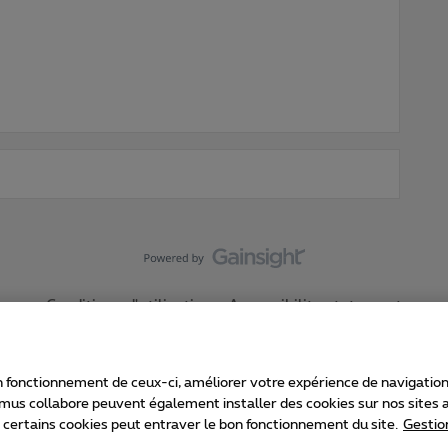
Conditions d'utilisation
Accessibility statement
 fonctionnement de ceux-ci, améliorer votre expérience de navigation, a
imus collabore peuvent également installer des cookies sur nos sites af
e certains cookies peut entraver le bon fonctionnement du site.
Gestio
Proximus