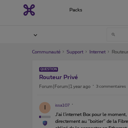
Packs
Communauté
Support
Internet
Routeur
QUESTION
Routeur Privé
Forum|Forum|1 year ago
3 commentaires
issa107
I
J'ai l'internet Box pour le moment,
directement au '’boitier'’ de la Fibre