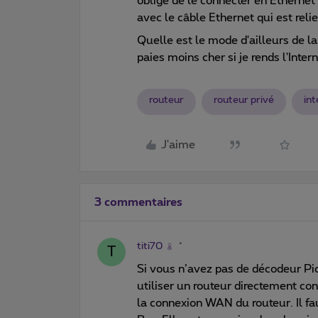
obligé de le connecter en Ethernet 
avec le câble Ethernet qui est relier 
Quelle est le mode d'ailleurs de 
paies moins cher si je rends l'Inter
routeur
routeur privé
int
J'aime
3 commentaires
titi70
T
Si vous n’avez pas de décodeur Pic
utiliser un routeur directement co
la connexion WAN du routeur. Il fa