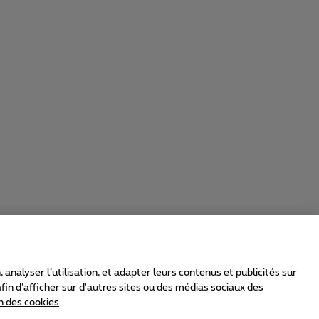
nalyser l’utilisation, et adapter leurs contenus et publicités sur
in d’afficher sur d'autres sites ou des médias sociaux des
n des cookies