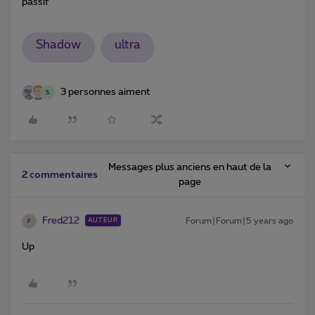
passif
Shadow
ultra
3 personnes aiment
S
Messages plus anciens en haut de la
2 commentaires
page
Fred212
Forum|Forum|5 years ago
AUTEUR
F
Up