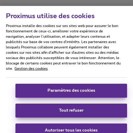
Proximus utilise des cookies
Proximus installe des cookies sur ses sites web pour assurer le bon
Conditions d'utilisation
Accessibility statement
fonctionnement de ceux-ci, améliorer votre expérience de
navigation, analyser l’utilisation, et adapter leurs contenus et
publicités sur base de vos centres d’intérêts. Les partenaires avec
lesquels Proximus collabore peuvent également installer des
cookies sur nos sites afin d’afficher sur d'autres sites ou des médias
sociaux des publicités susceptibles de vous intéresser. Attention, le
Tous droits réservés. ©
2026
Proximus
blocage de certains cookies peut entraver le bon fonctionnement du
site.
Gestion des cookies
Conditions générales, info consommateur
Liste des prix et tarifs
Accessibilité
Vie privée
Politique de gestion des cookies
Cookie manager
Coordonnées de l’entreprise
Paramètres des cookies
Ce site a été créé et est géré conformément au droit belge.
Boulevard du Roi Albert II 27 - B-1030 Bruxelles.
Tout refuser
Carrier & Wholesale Solutions
Autoriser tous les cookies
Proximus Group
|
Telindus