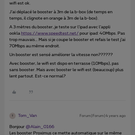
wifi est ok.
J’ai déplacé le booster à 3m de la b-box (de temps en
temps, il clignote en orange à 3m de la b-box).
A 3 mètres du booster, je teste sur l’ipad avec l’appli
ookla
https://www.speedtest.net/
pour ipad: 40Mbps. Pas
trop mauvais… Mais si je coupe le booster et refais le test j’ai
70Mbps au même endroit.
Un booster est sensé améliorer la vitesse non??????
Avec booster, le wifi est dispo en terrasse (10Mbps), pas
sans booster. Mais avec booster le wifi est (beaucoup) plus
lent partout. Est-ce normal?
Tom_Van
Forum|Forum|4 years ago
T
Bonjour
@Alain_0166
Les booster Proximus ce mette automatique sur le même