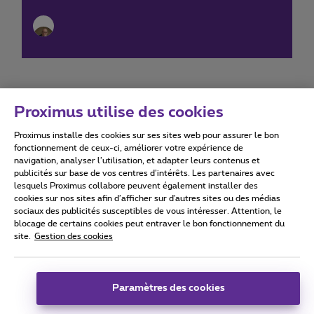
Proximus utilise des cookies
Proximus installe des cookies sur ses sites web pour assurer le bon
Conditions d'utilisation
Accessibility statement
fonctionnement de ceux-ci, améliorer votre expérience de
navigation, analyser l’utilisation, et adapter leurs contenus et
publicités sur base de vos centres d’intérêts. Les partenaires avec
lesquels Proximus collabore peuvent également installer des
cookies sur nos sites afin d’afficher sur d'autres sites ou des médias
sociaux des publicités susceptibles de vous intéresser. Attention, le
Tous droits réservés. ©
2026
Proximus
blocage de certains cookies peut entraver le bon fonctionnement du
site.
Gestion des cookies
Conditions générales, info consommateur
Liste des prix et tarifs
Accessibilité
Vie privée
Politique de gestion des cookies
Cookie manager
Coordonnées de l’entreprise
Paramètres des cookies
Ce site a été créé et est géré conformément au droit belge.
Boulevard du Roi Albert II 27 - B-1030 Bruxelles.