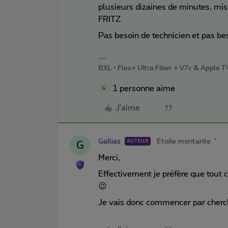
plusieurs dizaines de minutes, mis
FRITZ.
Pas besoin de technicien et pas b
BXL • Flex+ Ultra Fiber + V7c & Apple 
1 personne aime
G
J'aime
Gallias
Etoile montante
AUTEUR
G
Merci,
Effectivement je préfère que tout 
😉
Je vais donc commencer par cherc