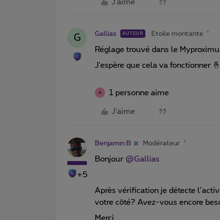
J'aime
Gallias
Etoile montante
AUTEUR
G
Réglage trouvé dans le Myproximu
J'espère que cela va fonctionner 
1 personne aime
A
J'aime
Benjamin B
Modérateur
Bonjour ​
@Gallias
+5
Après vérification je détecte l’acti
votre côté? Avez-vous encore beso
Merci