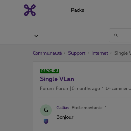
Packs
Communauté
Support
Internet
Single 
RÉPONDU
Single VLan
Forum|Forum|6 months ago
14 commenta
Gallias
Etoile montante
G
Bonjour,