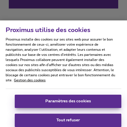
Proximus utilise des cookies
Proximus installe des cookies sur ses sites web pour assurer le bon
Conditions d'utilisation
Accessibility statement
fonctionnement de ceux-ci, améliorer votre expérience de
navigation, analyser l’utilisation, et adapter leurs contenus et
publicités sur base de vos centres d’intérêts. Les partenaires avec
lesquels Proximus collabore peuvent également installer des
cookies sur nos sites afin d’afficher sur d'autres sites ou des médias
sociaux des publicités susceptibles de vous intéresser. Attention, le
Tous droits réservés. ©
2026
Proximus
blocage de certains cookies peut entraver le bon fonctionnement du
site.
Gestion des cookies
Conditions générales, info consommateur
Liste des prix et tarifs
Accessibilité
Vie privée
Politique de gestion des cookies
Cookie manager
Coordonnées de l’entreprise
Paramètres des cookies
Ce site a été créé et est géré conformément au droit belge.
Boulevard du Roi Albert II 27 - B-1030 Bruxelles.
Tout refuser