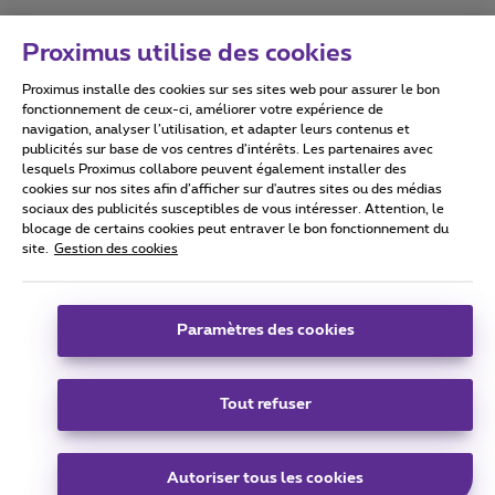
Proximus utilise des cookies
Proximus installe des cookies sur ses sites web pour assurer le bon
Conditions d'utilisation
Accessibility statement
fonctionnement de ceux-ci, améliorer votre expérience de
navigation, analyser l’utilisation, et adapter leurs contenus et
publicités sur base de vos centres d’intérêts. Les partenaires avec
lesquels Proximus collabore peuvent également installer des
cookies sur nos sites afin d’afficher sur d'autres sites ou des médias
sociaux des publicités susceptibles de vous intéresser. Attention, le
Tous droits réservés. ©
2026
Proximus
blocage de certains cookies peut entraver le bon fonctionnement du
site.
Gestion des cookies
Conditions générales, info consommateur
Liste des prix et tarifs
Accessibilité
Vie privée
Politique de gestion des cookies
Cookie manager
Coordonnées de l’entreprise
Paramètres des cookies
Ce site a été créé et est géré conformément au droit belge.
Boulevard du Roi Albert II 27 - B-1030 Bruxelles.
Tout refuser
Carrier & Wholesale Solutions
Autoriser tous les cookies
Proximus Group
|
Telindus