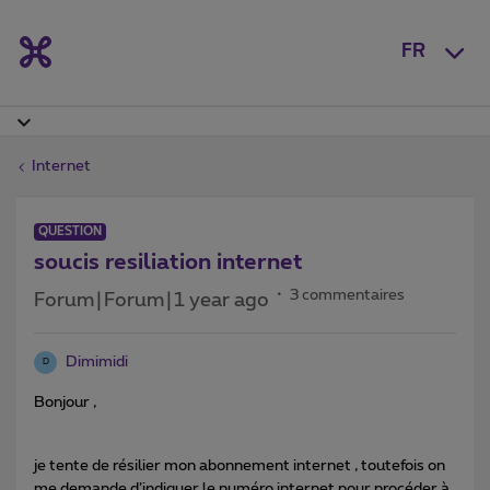
FR
Internet
QUESTION
soucis resiliation internet
3 commentaires
Forum|Forum|1 year ago
Dimimidi
D
Bonjour ,
je tente de résilier mon abonnement internet , toutefois on
me demande d’indiquer le numéro internet pour procéder à