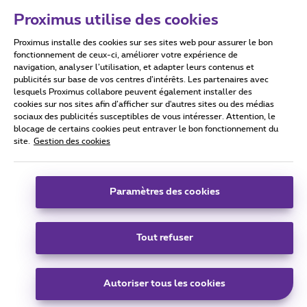
Proximus utilise des cookies
Proximus installe des cookies sur ses sites web pour assurer le bon
Conditions d'utilisation
Accessibility statement
fonctionnement de ceux-ci, améliorer votre expérience de
navigation, analyser l’utilisation, et adapter leurs contenus et
publicités sur base de vos centres d’intérêts. Les partenaires avec
lesquels Proximus collabore peuvent également installer des
cookies sur nos sites afin d’afficher sur d'autres sites ou des médias
sociaux des publicités susceptibles de vous intéresser. Attention, le
Tous droits réservés. ©
2026
Proximus
blocage de certains cookies peut entraver le bon fonctionnement du
site.
Gestion des cookies
Conditions générales, info consommateur
Liste des prix et tarifs
Accessibilité
Vie privée
Politique de gestion des cookies
Cookie manager
Coordonnées de l’entreprise
Paramètres des cookies
Ce site a été créé et est géré conformément au droit belge.
Boulevard du Roi Albert II 27 - B-1030 Bruxelles.
Tout refuser
Carrier & Wholesale Solutions
Autoriser tous les cookies
Proximus Group
|
Telindus
Jobs
|
Sitemap