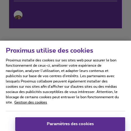
Proximus utilise des cookies
Proximus installe des cookies sur ses sites web pour assurer le bon
Conditions d'utilisation
Accessibility statement
fonctionnement de ceux-ci, améliorer votre expérience de
navigation, analyser l’utilisation, et adapter leurs contenus et
publicités sur base de vos centres d’intérêts. Les partenaires avec
lesquels Proximus collabore peuvent également installer des
cookies sur nos sites afin d’afficher sur d'autres sites ou des médias
sociaux des publicités susceptibles de vous intéresser. Attention, le
Tous droits réservés. ©
2026
Proximus
blocage de certains cookies peut entraver le bon fonctionnement du
site.
Gestion des cookies
Conditions générales, info consommateur
Liste des prix et tarifs
Accessibilité
Vie privée
Politique de gestion des cookies
Cookie manager
Coordonnées de l’entreprise
Paramètres des cookies
Ce site a été créé et est géré conformément au droit belge.