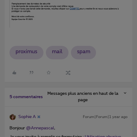
proximus
mail
spam
Messages plus anciens en haut de la
5 commentaires
page
Sophie A
Forum|Forum|1 year ago
Bonjour ​
@Annepascal
,
Je vous invite à remplir ce formulaire :
Utilisation abusive