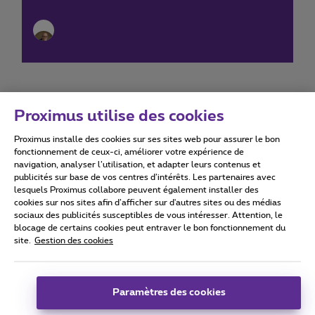
Proximus utilise des cookies
Proximus installe des cookies sur ses sites web pour assurer le bon
Conditions d'utilisation
Accessibility statement
fonctionnement de ceux-ci, améliorer votre expérience de
navigation, analyser l’utilisation, et adapter leurs contenus et
publicités sur base de vos centres d’intérêts. Les partenaires avec
lesquels Proximus collabore peuvent également installer des
cookies sur nos sites afin d’afficher sur d'autres sites ou des médias
sociaux des publicités susceptibles de vous intéresser. Attention, le
Tous droits réservés. ©
2026
Proximus
blocage de certains cookies peut entraver le bon fonctionnement du
site.
Gestion des cookies
Conditions générales, info consommateur
Liste des prix et tarifs
Accessibilité
Vie privée
Politique de gestion des cookies
Cookie manager
Coordonnées de l’entreprise
Paramètres des cookies
Ce site a été créé et est géré conformément au droit belge.