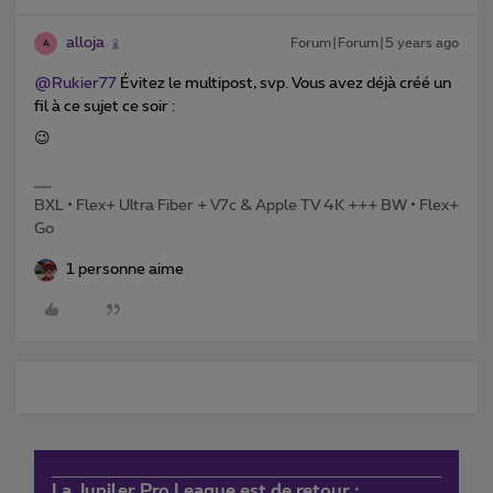
alloja
Forum|Forum|5 years ago
A
@Rukier77
Évitez le multipost, svp. Vous avez déjà créé un
fil à ce sujet ce soir :
😉
BXL • Flex+ Ultra Fiber + V7c & Apple TV 4K +++ BW • Flex+
Go
1 personne aime
La Jupiler Pro League est de retour :