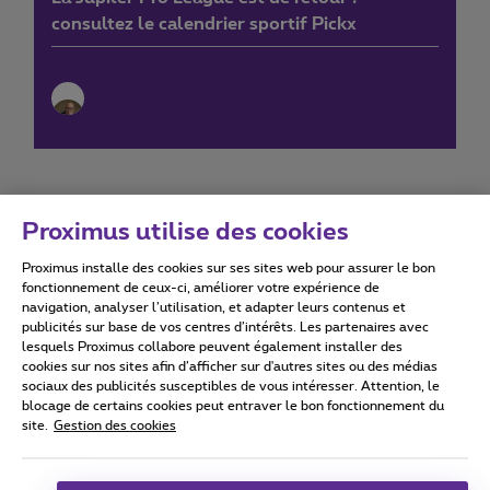
consultez le calendrier sportif Pickx
Proximus utilise des cookies
Proximus installe des cookies sur ses sites web pour assurer le bon
Conditions d'utilisation
Accessibility statement
fonctionnement de ceux-ci, améliorer votre expérience de
navigation, analyser l’utilisation, et adapter leurs contenus et
publicités sur base de vos centres d’intérêts. Les partenaires avec
lesquels Proximus collabore peuvent également installer des
cookies sur nos sites afin d’afficher sur d'autres sites ou des médias
sociaux des publicités susceptibles de vous intéresser. Attention, le
Tous droits réservés. ©
2026
Proximus
blocage de certains cookies peut entraver le bon fonctionnement du
site.
Gestion des cookies
Conditions générales, info consommateur
Liste des prix et tarifs
Accessibilité
Vie privée
Politique de gestion des cookies
Cookie manager