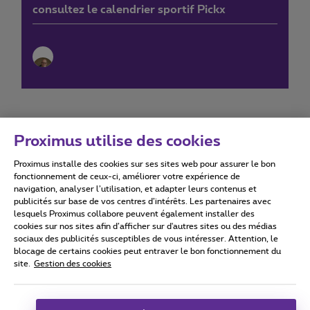
consultez le calendrier sportif Pickx
Proximus utilise des cookies
Proximus installe des cookies sur ses sites web pour assurer le bon
Conditions d'utilisation
Accessibility statement
fonctionnement de ceux-ci, améliorer votre expérience de
navigation, analyser l’utilisation, et adapter leurs contenus et
publicités sur base de vos centres d’intérêts. Les partenaires avec
lesquels Proximus collabore peuvent également installer des
cookies sur nos sites afin d’afficher sur d'autres sites ou des médias
sociaux des publicités susceptibles de vous intéresser. Attention, le
Tous droits réservés. ©
2026
Proximus
blocage de certains cookies peut entraver le bon fonctionnement du
site.
Gestion des cookies
Conditions générales, info consommateur
Liste des prix et tarifs
Accessibilité
Vie privée
Politique de gestion des cookies
Cookie manager
Coordonnées de l’entreprise