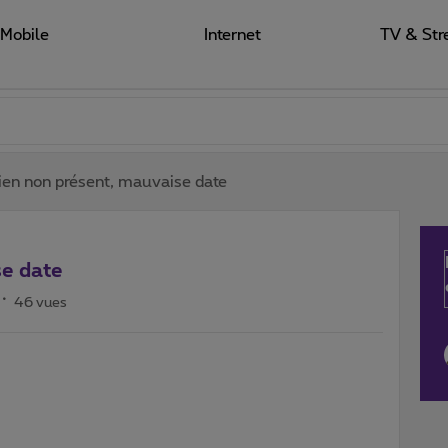
Mobile
Internet
TV & Str
ien non présent, mauvaise date
se date
46 vues