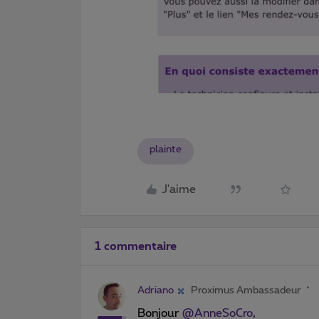
plainte
J'aime
1 commentaire
Adriano
Proximus Ambassadeur
Bonjour
@AnneSoCro
,