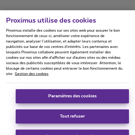
Proximus utilise des cookies
Proximus installe des cookies sur ses sites web pour assurer le bon
Conditions d'utilisation
Accessibility statement
fonctionnement de ceux-ci, améliorer votre expérience de
navigation, analyser l’utilisation, et adapter leurs contenus et
publicités sur base de vos centres d’intérêts. Les partenaires avec
lesquels Proximus collabore peuvent également installer des
cookies sur nos sites afin d’afficher sur d'autres sites ou des médias
sociaux des publicités susceptibles de vous intéresser. Attention, le
Tous droits réservés. ©
2026
Proximus
blocage de certains cookies peut entraver le bon fonctionnement du
site.
Gestion des cookies
Conditions générales, info consommateur
Liste des prix et tarifs
Accessibilité
Vie privée
Politique de gestion des cookies
Cookie manager
Coordonnées de l’entreprise
Paramètres des cookies
Ce site a été créé et est géré conformément au droit belge.
Boulevard du Roi Albert II 27 - B-1030 Bruxelles.
Tout refuser
Carrier & Wholesale Solutions