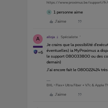
https://www.proximus.be/support/fr/
1 personne aime
G
J'aime
alloja
Spécialiste
A
Je crains que la possibilité d’exécu
éventuelles) ia MyProximus a dispa
+6
le support 080033800 ou des coll
demain)
J’ai encore fait le 080022424 trè
BXL • Flex+ Ultra Fiber + V7c & Apple 
J'aime