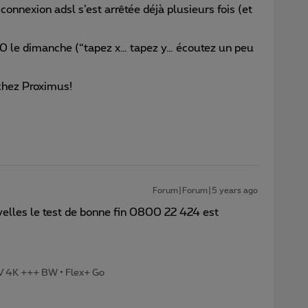
a connexion adsl s’est arrêtée déjà plusieurs fois (et
le dimanche (“tapez x… tapez y… écoutez un peu
 chez Proximus!
Forum|Forum|5 years ago
elles le test de bonne fin 0800 22 424 est
TV 4K +++ BW • Flex+ Go