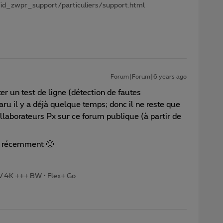
id_zwpr_support/particuliers/support.html
Forum|Forum|6 years ago
ter un test de ligne (détection de fautes
ru il y a déjà quelque temps; donc il ne reste que
aborateurs Px sur ce forum publique (à partir de
s récemment 🙂
TV 4K +++ BW • Flex+ Go