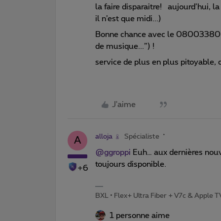
la faire disparaitre! aujourd’hui, l
il n’est que midi...)
Bonne chance avec le 080033800 
de musique...”) !
service de plus en plus pitoyable,
J'aime
alloja
Spécialiste
A
@ggroppi
Euh… aux dernières nouv
toujours disponible.
+6
BXL • Flex+ Ultra Fiber + V7c & Apple 
1 personne aime