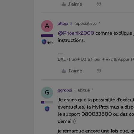
J'aime
alloja
Spécialiste
A
@Phoenix2000
comme explique j
instructions.
+6
BXL • Flex+ Ultra Fiber + V7c & Apple 
J'aime
ggroppi
Habitué
G
Je crains que la possibilité d’exécu
éventuelles) ia MyProximus a dispa
le support 080033800 ou des coll
demain)
je remarque encore une fois que, q