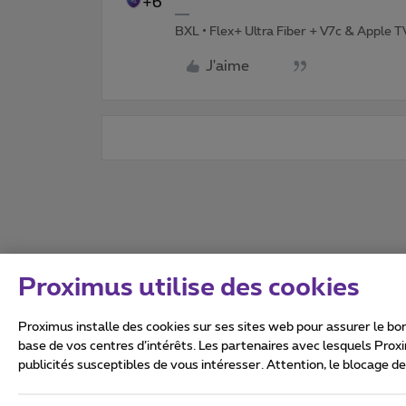
+6
BXL • Flex+ Ultra Fiber + V7c & Apple 
J'aime
Proximus utilise des cookies
Proximus installe des cookies sur ses sites web pour assurer le bon
base de vos centres d’intérêts. Les partenaires avec lesquels Prox
publicités susceptibles de vous intéresser. Attention, le blocage d
Tous droits réservés. ©
2026
Conditions générales, info 