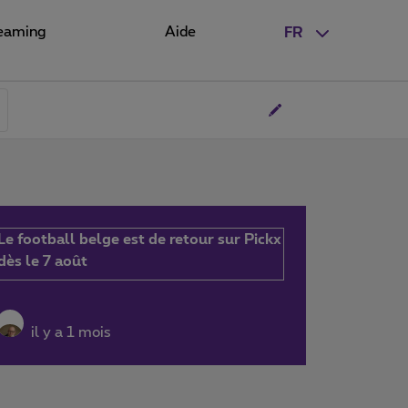
eaming
Aide
FR
Le football belge est de retour sur Pickx
dès le 7 août
il y a 1 mois