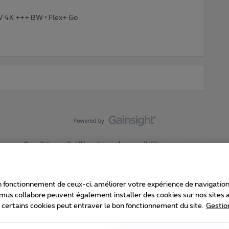
TV 4K +++ BW • Flex+ Go
Conditions d'utilisation
Accessibility statement
 fonctionnement de ceux-ci, améliorer votre expérience de navigation, a
imus collabore peuvent également installer des cookies sur nos sites af
e certains cookies peut entraver le bon fonctionnement du site.
Gestio
Proximus
consommateur
Liste des prix et tarifs
Accessibilité