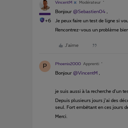
VincentM
Modérateur
Bonjour
@Sebastien04
,
+6
Je peux faire un test de ligne si vo
Rencontrez-vous un problème bien s
J'aime
Phoenix2000
Apprenti
P
Bonjour
@VincentM
,
je suis aussi à la recherche d’un te
Depuis plusieurs jours j’ai des d
seul. Fort embêtant en ces jours de
Merci.