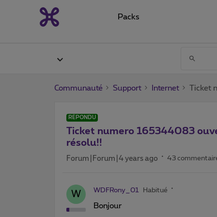
Packs
Communauté
Support
Internet
Ticket 
RÉPONDU
Ticket numero 165344083 ouver
résolu!!
Forum|Forum|4 years ago
43 commentair
WDFRony_01
Habitué
W
Bonjour