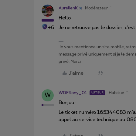
AurélienK
Modérateur
Hello
+6
Je ne retrouve pas le dossier, c’e
Je vous mentionne un site mobile, retrou
message privé uniquement si je le dema
privé. Merci
J'aime
WDFRony_01
Habitué
AUTEUR
W
Bonjour
Le ticket numéro 165344083 m’a é
appel au service technique au 
J'aime