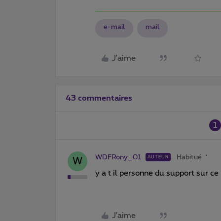
e-mail
mail
J'aime
43 commentaires
1
WDFRony_01
Habitué
AUTEUR
W
y a t il personne du support sur 
J'aime