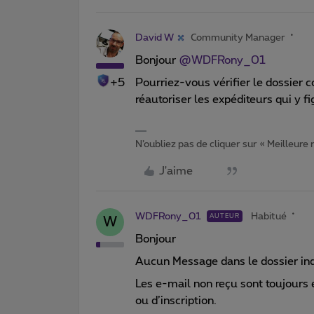
David W
Community Manager
Bonjour
@WDFRony_01
+5
Pourriez-vous vérifier le dossier c
réautoriser les expéditeurs qui y 
N’oubliez pas de cliquer sur « Meilleure
J'aime
WDFRony_01
Habitué
AUTEUR
W
Bonjour
Aucun Message dans le dossier ind
Les e-mail non reçu sont toujours 
ou d’inscription.