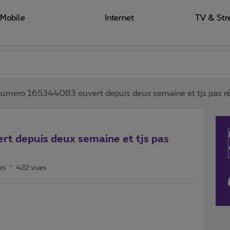
Mobile
Internet
TV & Str
numero 165344083 ouvert depuis deux semaine et tjs pas ré
t depuis deux semaine et tjs pas
es
422 vues