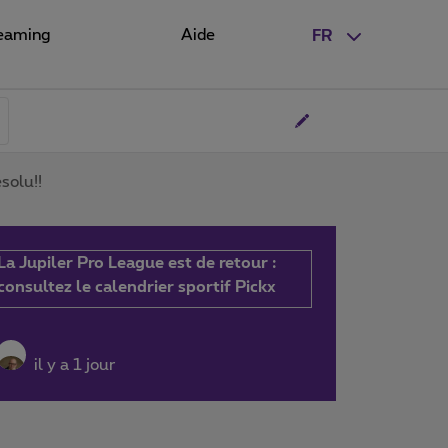
eaming
Aide
FR
solu!!
La Jupiler Pro League est de retour :
consultez le calendrier sportif Pickx
il y a 1 jour