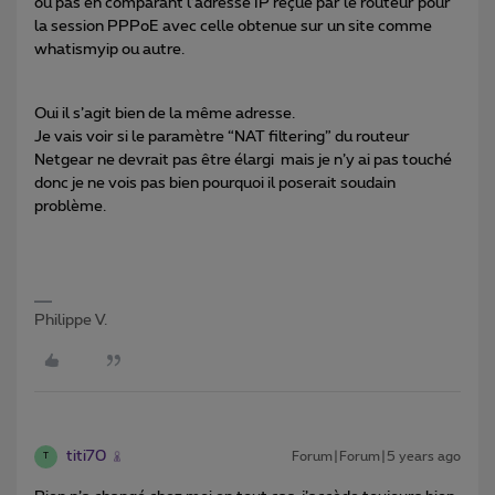
ou pas en comparant l’adresse IP reçue par le routeur pour
la session PPPoE avec celle obtenue sur un site comme
whatismyip ou autre.
Oui il s’agit bien de la même adresse.
Je vais voir si le paramètre “NAT filtering” du routeur
Netgear ne devrait pas être élargi mais je n’y ai pas touché
donc je ne vois pas bien pourquoi il poserait soudain
problème.
Philippe V.
titi70
Forum|Forum|5 years ago
T