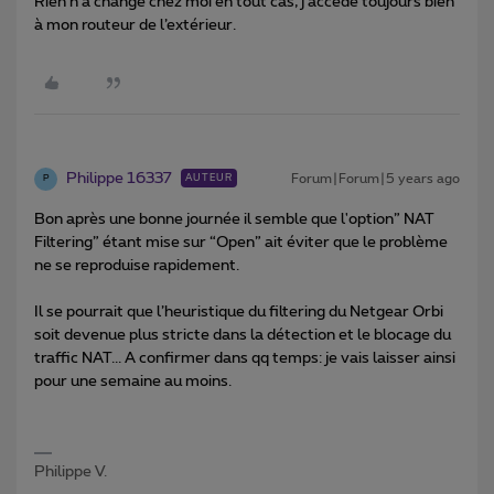
Rien n’a changé chez moi en tout cas, j’accède toujours bien
à mon routeur de l’extérieur.
Philippe 16337
Forum|Forum|5 years ago
AUTEUR
P
Bon après une bonne journée il semble que l'option” NAT
Filtering” étant mise sur “Open” ait éviter que le problème
ne se reproduise rapidement.
Il se pourrait que l’heuristique du filtering du Netgear Orbi
soit devenue plus stricte dans la détection et le blocage du
traffic NAT... A confirmer dans qq temps: je vais laisser ainsi
pour une semaine au moins.
Philippe V.