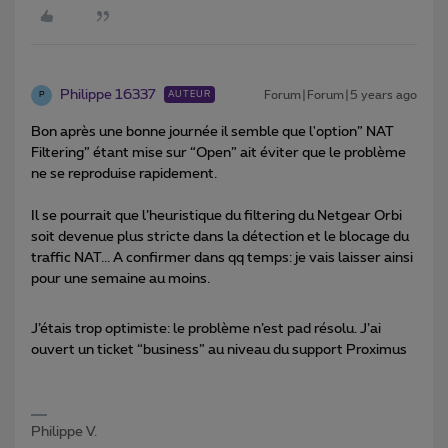
Philippe 16337
Forum|Forum|5 years ago
AUTEUR
P
Bon après une bonne journée il semble que l'option” NAT
Filtering” étant mise sur “Open” ait éviter que le problème
ne se reproduise rapidement.
Il se pourrait que l’heuristique du filtering du Netgear Orbi
soit devenue plus stricte dans la détection et le blocage du
traffic NAT... A confirmer dans qq temps: je vais laisser ainsi
pour une semaine au moins.
J’étais trop optimiste: le problème n’est pad résolu. J’ai
ouvert un ticket “business” au niveau du support Proximus
Philippe V.