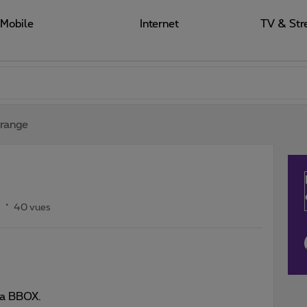
Mobile
Internet
TV & Str
trange
s
40 vues
ma BBOX.