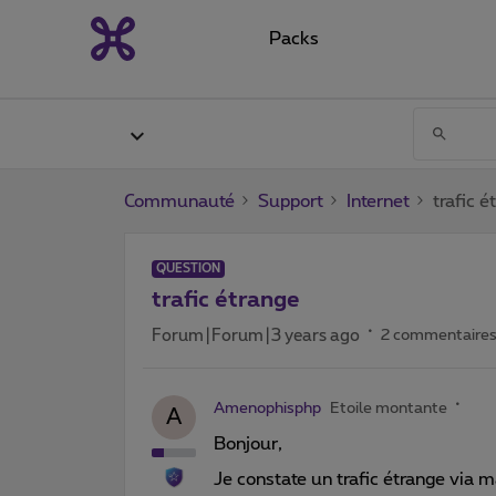
Packs
Communauté
Support
Internet
trafic é
QUESTION
trafic étrange
Forum|Forum|3 years ago
2 commentaire
Amenophisphp
Etoile montante
A
Bonjour,
Je constate un trafic étrange via 