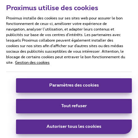
Proximus utilise des cookies
Proximus installe des cookies sur ses sites web pour assurer le bon
Conditions d'utilisation
Accessibility statement
fonctionnement de ceux-ci, améliorer votre expérience de
navigation, analyser l’utilisation, et adapter leurs contenus et
publicités sur base de vos centres d’intérêts. Les partenaires avec
lesquels Proximus collabore peuvent également installer des
cookies sur nos sites afin d’afficher sur d'autres sites ou des médias
sociaux des publicités susceptibles de vous intéresser. Attention, le
Tous droits réservés. ©
2026
Proximus
blocage de certains cookies peut entraver le bon fonctionnement du
site.
Gestion des cookies
Conditions générales, info consommateur
Liste des prix et tarifs
Accessibilité
Vie privée
Politique de gestion des cookies
Cookie manager
Coordonnées de l’entreprise
Paramètres des cookies
Ce site a été créé et est géré conformément au droit belge.
Boulevard du Roi Albert II 27 - B-1030 Bruxelles.
Tout refuser
Carrier & Wholesale Solutions
Autoriser tous les cookies
Proximus Group
|
Telindus
Jobs
|
Sitemap