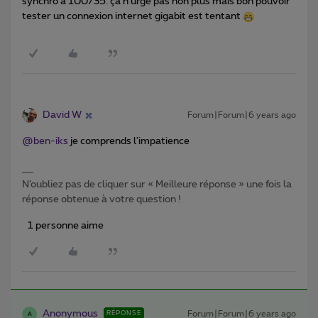
synchro à 100/35. ça n’urge pas non plus mais bon pouvoir
tester un connexion internet gigabit est tentant
David W
Forum|Forum|6 years ago
@ben-iks
je comprends l'impatience
N’oubliez pas de cliquer sur « Meilleure réponse » une fois la
réponse obtenue à votre question !
1 personne aime
Anonymous
Forum|Forum|6 years ago
RÉPONSE
A