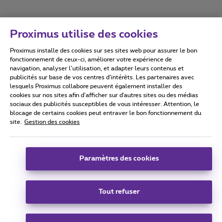
Proximus utilise des cookies
Proximus installe des cookies sur ses sites web pour assurer le bon
Conditions d'utilisation
Accessibility statement
fonctionnement de ceux-ci, améliorer votre expérience de
navigation, analyser l’utilisation, et adapter leurs contenus et
publicités sur base de vos centres d’intérêts. Les partenaires avec
lesquels Proximus collabore peuvent également installer des
cookies sur nos sites afin d’afficher sur d'autres sites ou des médias
sociaux des publicités susceptibles de vous intéresser. Attention, le
Tous droits réservés. ©
2026
Proximus
blocage de certains cookies peut entraver le bon fonctionnement du
site.
Gestion des cookies
Conditions générales, info consommateur
Liste des prix et tarifs
Accessibilité
Vie privée
Politique de gestion des cookies
Cookie manager
Coordonnées de l’entreprise
Paramètres des cookies
Ce site a été créé et est géré conformément au droit belge.
Boulevard du Roi Albert II 27 - B-1030 Bruxelles.
Tout refuser
Carrier & Wholesale Solutions