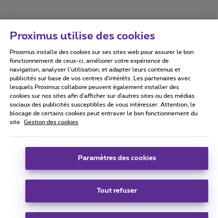
Proximus utilise des cookies
Proximus installe des cookies sur ses sites web pour assurer le bon
Conditions d'utilisation
Accessibility statement
fonctionnement de ceux-ci, améliorer votre expérience de
navigation, analyser l’utilisation, et adapter leurs contenus et
publicités sur base de vos centres d’intérêts. Les partenaires avec
lesquels Proximus collabore peuvent également installer des
cookies sur nos sites afin d’afficher sur d'autres sites ou des médias
sociaux des publicités susceptibles de vous intéresser. Attention, le
Tous droits réservés. ©
2026
Proximus
blocage de certains cookies peut entraver le bon fonctionnement du
site.
Gestion des cookies
Conditions générales, info consommateur
Liste des prix et tarifs
Accessibilité
Vie privée
Politique de gestion des cookies
Cookie manager
Coordonnées de l’entreprise
Paramètres des cookies
Ce site a été créé et est géré conformément au droit belge.
Boulevard du Roi Albert II 27 - B-1030 Bruxelles.
Tout refuser
Carrier & Wholesale Solutions