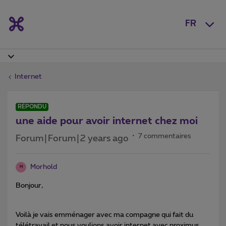
FR
Internet
RÉPONDU
une aide pour avoir internet chez moi
7 commentaires
Forum|Forum|2 years ago
Morhold
M
Bonjour,
Voilà je vais emménager avec ma compagne qui fait du
télétravail et nous voulions avoir internet avec proximus.