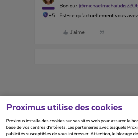
Bonjour
@michaelmichailidis220
+5
Est-ce qu’actuellement vous avez
J'aime
Proximus utilise des cookies
Proximus installe des cookies sur ses sites web pour assurer le bon
base de vos centres d’intérêts. Les partenaires avec lesquels Prox
publicités susceptibles de vous intéresser. Attention, le blocage d
Tous droits réservés. ©
2026