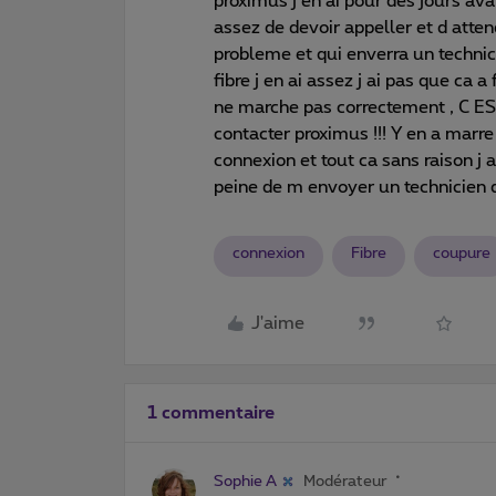
proximus j en ai pour des jours av
assez de devoir appeller et d atten
probleme et qui enverra un technici
fibre j en ai assez j ai pas que ca 
ne marche pas correctement , C ES
contacter proximus !!! Y en a marre 
connexion et tout ca sans raison j a
peine de m envoyer un technicien qui
connexion
Fibre
coupure
J'aime
1 commentaire
Sophie A
Modérateur