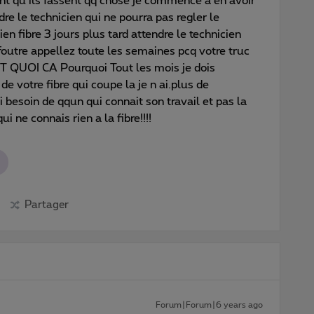
ant qu ils fassent qq chose je commence a en avoir
dre le technicien qui ne pourra pas regler le
en fibre 3 jours plus tard attendre le technicien
a foutre appellez toute les semaines pcq votre truc
T QUOI CA Pourquoi Tout les mois je dois
de votre fibre qui coupe la je n ai.plus de
i besoin de qqun qui connait son travail et pas la
 ne connais rien a la fibre!!!!
Partager
Forum|Forum|6 years ago