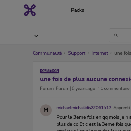
Packs
Communauté
Support
Internet
une foi
QUESTION
une fois de plus aucune connex
Forum|Forum|6 years ago
1 commentaire
michaelmichailidis22061412
Apprenti
M
Pour la 3eme fois en qq mois je n a
plus de co Et c est la 3eme fois que