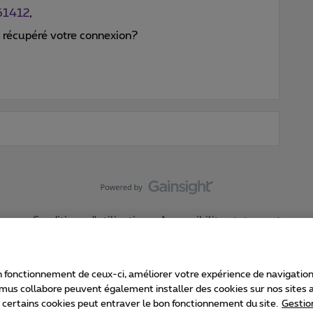
61412
,
 récupéré votre connexion?
Conditions d'utilisation
Accessibility statement
 fonctionnement de ceux-ci, améliorer votre expérience de navigation, a
imus collabore peuvent également installer des cookies sur nos sites af
e certains cookies peut entraver le bon fonctionnement du site.
Gestio
Proximus