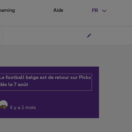
eaming
Aide
FR
Le football belge est de retour sur Pickx
dès le 7 août
il y a 1 mois