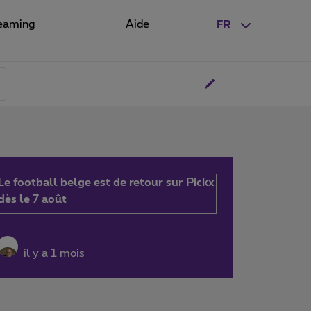
eaming
Aide
FR
Le football belge est de retour sur Pickx
dès le 7 août
il y a 1 mois