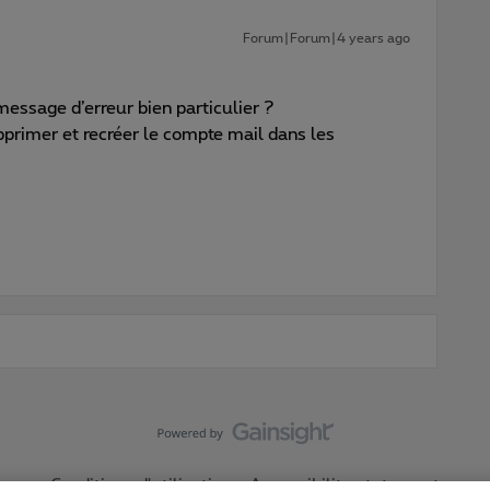
Forum|Forum|4 years ago
ssage d’erreur bien particulier ?
rimer et recréer le compte mail dans les
Conditions d'utilisation
Accessibility statement