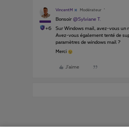
VincentM
Modérateur
Bonsoir
@Sylviane T.
+6
Sur Windows mail, avez-vous un me
Avez-vous également tenté de supp
paramètres de windows mail ?
Merci
J'aime