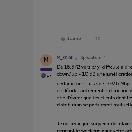
J'aime
M_016F
Spécialiste
M
De 16.5/2 vers x/y: difficule à dir
down/up » 10 dB une amélioration 
+4
certainement pas vers 39/6 Mbps
en décider autrement en fonction d
afin d’éviter que les clients dont 
distribution se perturbent mutuel
Je ne peux que suggérer de refaire
pendant le weekend pour votre ad