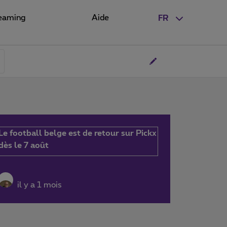
eaming
Aide
FR
Le football belge est de retour sur Pickx
dès le 7 août
il y a 1 mois