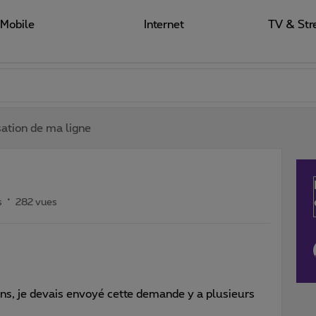
Mobile
Internet
TV & Str
sation de ma ligne
s
282 vues
ans, je devais envoyé cette demande y a plusieurs