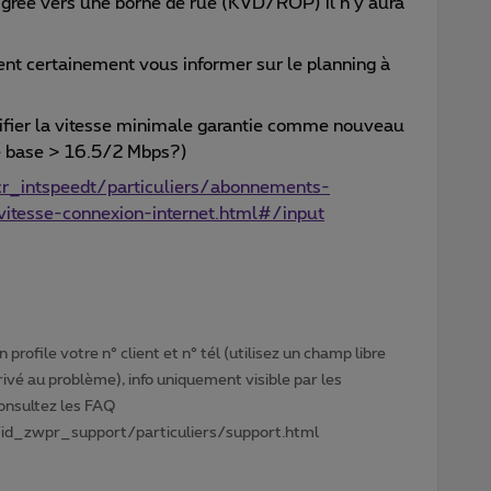
migrée vers une borne de rue (KVD/ROP) il n’y aura
ent certainement vous informer sur le planning à
ifier la vitesse minimale garantie comme nouveau
de base > 16.5/2 Mbps?)
r_intspeedt/particuliers/abonnements-
/vitesse-connexion-internet.html#/input
profile votre n° client et n° tél (utilisez un champ libre
privé au problème), info uniquement visible par les
Consultez les FAQ
id_zwpr_support/particuliers/support.html