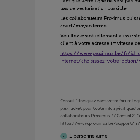
Tant que votre ligne ne sera pas 
pas de vectorisation possible.
Les collaborateurs Proximus puiss
court/moyen terme.
Veuillez éventuellement aussi vér
client à votre adresse (= vitesse 
https://www.proximus.be/fr/id_c
internet/choisissez-votre-option
Conseil 1:Indiquez dans votre forum login 
p.ex. ticket pour toute info spécifique/
collaborateurs Proximus // Conseil 2: 
https://www.proximus.be/support/fr/
1 personne aime
B