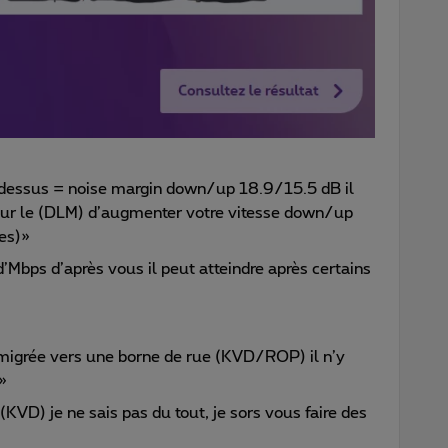
ci-dessus = noise margin down/up 18.9/15.5 dB il
 pour le (DLM) d’augmenter votre vitesse down/up
nes)»
’Mbps d’après vous il peut atteindre après certains
 migrée vers une borne de rue (KVD/ROP) il n’y
.»
(KVD) je ne sais pas du tout, je sors vous faire des