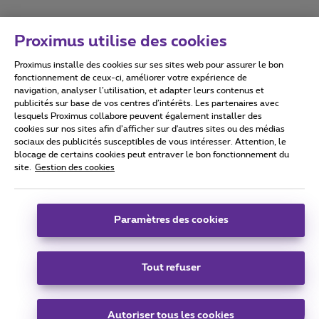
Proximus utilise des cookies
Proximus installe des cookies sur ses sites web pour assurer le bon
Conditions d'utilisation
Accessibility statement
fonctionnement de ceux-ci, améliorer votre expérience de
navigation, analyser l’utilisation, et adapter leurs contenus et
publicités sur base de vos centres d’intérêts. Les partenaires avec
lesquels Proximus collabore peuvent également installer des
cookies sur nos sites afin d’afficher sur d'autres sites ou des médias
sociaux des publicités susceptibles de vous intéresser. Attention, le
Tous droits réservés. ©
2026
Proximus
blocage de certains cookies peut entraver le bon fonctionnement du
site.
Gestion des cookies
Conditions générales, info consommateur
Liste des prix et tarifs
Accessibilité
Vie privée
Politique de gestion des cookies
Cookie manager
Coordonnées de l’entreprise
Paramètres des cookies
Ce site a été créé et est géré conformément au droit belge.
Boulevard du Roi Albert II 27 - B-1030 Bruxelles.
Tout refuser
Carrier & Wholesale Solutions
Autoriser tous les cookies
Proximus Group
|
Telindus