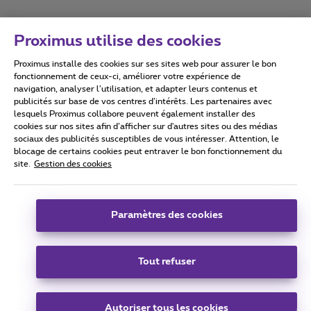
Proximus utilise des cookies
Proximus installe des cookies sur ses sites web pour assurer le bon
Conditions d'utilisation
Accessibility statement
fonctionnement de ceux-ci, améliorer votre expérience de
navigation, analyser l’utilisation, et adapter leurs contenus et
publicités sur base de vos centres d’intérêts. Les partenaires avec
lesquels Proximus collabore peuvent également installer des
cookies sur nos sites afin d’afficher sur d'autres sites ou des médias
sociaux des publicités susceptibles de vous intéresser. Attention, le
Tous droits réservés. ©
2026
Proximus
blocage de certains cookies peut entraver le bon fonctionnement du
site.
Gestion des cookies
Conditions générales, info consommateur
Liste des prix et tarifs
Accessibilité
Vie privée
Politique de gestion des cookies
Cookie manager
Coordonnées de l’entreprise
Paramètres des cookies
Ce site a été créé et est géré conformément au droit belge.
Boulevard du Roi Albert II 27 - B-1030 Bruxelles.
Tout refuser
Carrier & Wholesale Solutions
Autoriser tous les cookies
Proximus Group
|
Telindus