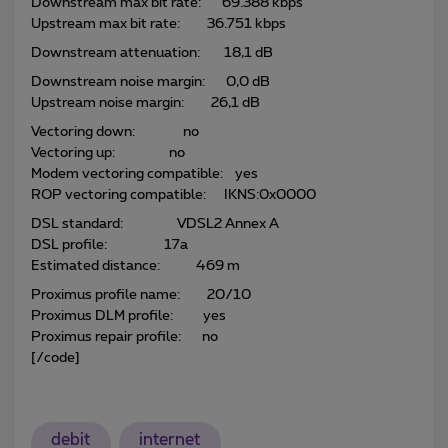
Downstream max bit rate: 69.388 kbps
Upstream max bit rate: 36.751 kbps
Downstream attenuation: 18,1 dB
Downstream noise margin: 0,0 dB
Upstream noise margin: 26,1 dB
Vectoring down: no
Vectoring up: no
Modem vectoring compatible: yes
ROP vectoring compatible: IKNS:0x0000
DSL standard: VDSL2 Annex A
DSL profile: 17a
Estimated distance: 469 m
Proximus profile name: 20/10
Proximus DLM profile: yes
Proximus repair profile: no
[/code]
debit
internet