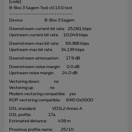
[code]
B-Box 3 Sagem Tool v0.13.0.test
-------------------------------
Device: B-Box 3 Sagem
Downstream current bit rate: 25,061 kbps
Upstream current bit rate: 10,049 kbps
Downstream max bit rate: 69,388 kbps
Upstream max bit rate: 34,139 kbps
Downstream attenuation: 17.9 dB
Downstream noise margin: 0.0 dB
Upstream noise margin: 24.0 dB
Vectoring down: no
Vectoring up: no
Modem vectoring compatible: yes
ROP vectoring compatible: IKNS:0x0000
DSL standard: VDSL2 Annex A
DSL profile: 17a
Estimated distance: 458 m
Proximus profile name: 25/10