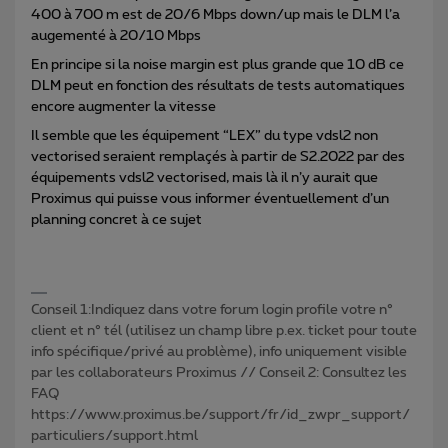
400 à 700 m est de 20/6 Mbps down/up mais le DLM l’a
augementé à 20/10 Mbps
En principe si la noise margin est plus grande que 10 dB ce
DLM peut en fonction des résultats de tests automatiques
encore augmenter la vitesse
Il semble que les équipement “LEX” du type vdsl2 non
vectorised seraient remplaçés à partir de S2.2022 par des
équipements vdsl2 vectorised, mais là il n’y aurait que
Proximus qui puisse vous informer éventuellement d’un
planning concret à ce sujet
Conseil 1:Indiquez dans votre forum login profile votre n°
client et n° tél (utilisez un champ libre p.ex. ticket pour toute
info spécifique/privé au problème), info uniquement visible
par les collaborateurs Proximus // Conseil 2: Consultez les
FAQ
https://www.proximus.be/support/fr/id_zwpr_support/
particuliers/support.html