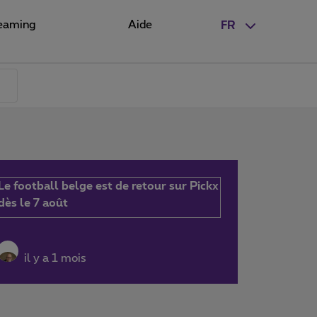
eaming
Aide
FR
Le football belge est de retour sur Pickx
dès le 7 août
il y a 1 mois