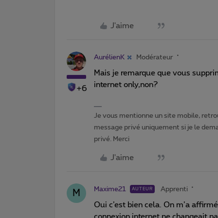
J'aime
AurélienK
Modérateur
Mais je remarque que vous supprim
internet only,non?
+6
Je vous mentionne un site mobile, retrou
message privé uniquement si je le dema
privé. Merci
J'aime
Maxime21
Apprenti
AUTEUR
M
Oui c’est bien cela. On m’a affirm
connexion internet ne changeait pa