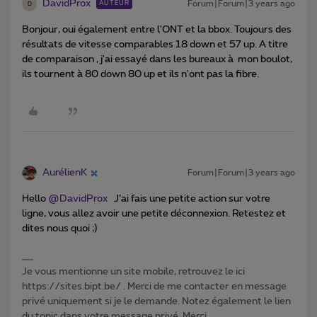
DavidProx
Forum|Forum|3 years ago
AUTEUR
D
Bonjour, oui également entre l'ONT et la bbox. Toujours des
résultats de vitesse comparables 18 down et 57 up. A titre
de comparaison , j'ai essayé dans les bureaux à mon boulot,
ils tournent à 80 down 80 up et ils n'ont pas la fibre.
AurélienK
Forum|Forum|3 years ago
Hello
@DavidProx
J’ai fais une petite action sur votre
ligne, vous allez avoir une petite déconnexion. Retestez et
dites nous quoi ;)
Je vous mentionne un site mobile, retrouvez le ici
https://sites.bipt.be/ . Merci de me contacter en message
privé uniquement si je le demande. Notez également le lien
du topic dans votre message privé. Merci