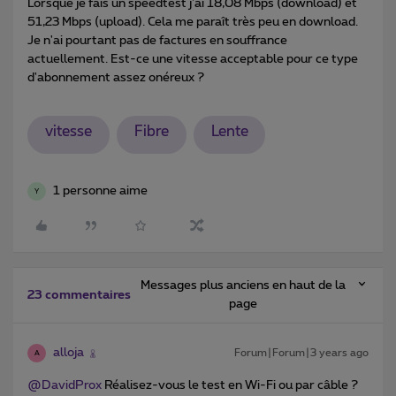
Lorsque je fais un speedtest j'ai 18,08 Mbps (download) et
51,23 Mbps (upload). Cela me paraît très peu en download.
Je n'ai pourtant pas de factures en souffrance
actuellement. Est-ce une vitesse acceptable pour ce type
d'abonnement assez onéreux ?
vitesse
Fibre
Lente
1 personne aime
Y
Messages plus anciens en haut de la
23 commentaires
page
alloja
Forum|Forum|3 years ago
A
@DavidProx
Réalisez-vous le test en Wi-Fi ou par câble ?