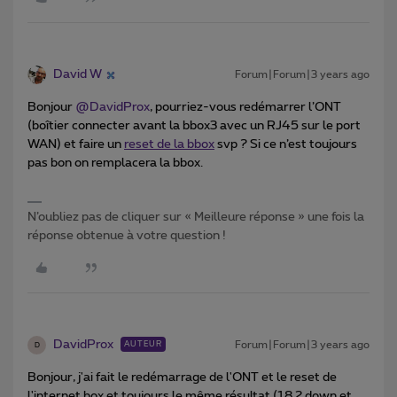
David W
Forum|Forum|3 years ago
Bonjour
@DavidProx
, pourriez-vous redémarrer l’ONT
(boîtier connecter avant la bbox3 avec un RJ45 sur le port
WAN) et faire un
reset de la bbox
svp ? Si ce n’est toujours
pas bon on remplacera la bbox.
N’oubliez pas de cliquer sur « Meilleure réponse » une fois la
réponse obtenue à votre question !
DavidProx
Forum|Forum|3 years ago
AUTEUR
D
Bonjour, j'ai fait le redémarrage de l'ONT et le reset de
l'internet box et toujours le même résultat (18.2 down et