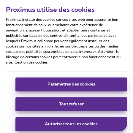
Proximus utilise des cookies
Proximus installe des cookies sur ses sites web pour assurer le bon
Conditions d'utilisation
Accessibility statement
fonctionnement de ceux-ci, améliorer votre expérience de
navigation, analyser l’utilisation, et adapter leurs contenus et
publicités sur base de vos centres d’intérêts. Les partenaires avec
lesquels Proximus collabore peuvent également installer des
cookies sur nos sites afin d’afficher sur d'autres sites ou des médias
sociaux des publicités susceptibles de vous intéresser. Attention, le
Tous droits réservés. ©
2026
Proximus
blocage de certains cookies peut entraver le bon fonctionnement du
site.
Gestion des cookies
Conditions générales, info consommateur
Liste des prix et tarifs
Accessibilité
Vie privée
Politique de gestion des cookies
Cookie manager
Coordonnées de l’entreprise
Paramètres des cookies
Ce site a été créé et est géré conformément au droit belge.
Boulevard du Roi Albert II 27 - B-1030 Bruxelles.
Tout refuser
Carrier & Wholesale Solutions
Autoriser tous les cookies
Proximus Group
|
Telindus
Jobs
|
Sitemap