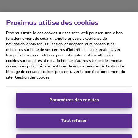
Proximus utilise des cookies
Proximus installe des cookies sur ses sites web pour assurer le bon
Conditions d'utilisation
Accessibility statement
fonctionnement de ceux-ci, améliorer votre expérience de
navigation, analyser l’utilisation, et adapter leurs contenus et
publicités sur base de vos centres d’intérêts. Les partenaires avec
lesquels Proximus collabore peuvent également installer des
cookies sur nos sites afin d’afficher sur d'autres sites ou des médias
sociaux des publicités susceptibles de vous intéresser. Attention, le
Tous droits réservés. ©
2026
Proximus
blocage de certains cookies peut entraver le bon fonctionnement du
site.
Gestion des cookies
Conditions générales, info consommateur
Liste des prix et tarifs
Accessibilité
Vie privée
Politique de gestion des cookies
Cookie manager
Coordonnées de l’entreprise
Paramètres des cookies
Ce site a été créé et est géré conformément au droit belge.
Boulevard du Roi Albert II 27 - B-1030 Bruxelles.
Tout refuser
Carrier & Wholesale Solutions