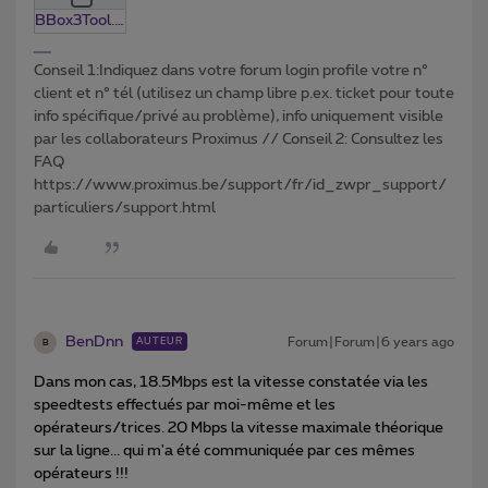
BBox3Tool.0.13.zip
Conseil 1:Indiquez dans votre forum login profile votre n°
client et n° tél (utilisez un champ libre p.ex. ticket pour toute
info spécifique/privé au problème), info uniquement visible
par les collaborateurs Proximus // Conseil 2: Consultez les
FAQ
https://www.proximus.be/support/fr/id_zwpr_support/
particuliers/support.html
BenDnn
Forum|Forum|6 years ago
AUTEUR
B
Dans mon cas, 18.5Mbps est la vitesse constatée via les
speedtests effectués par moi-même et les
opérateurs/trices. 20 Mbps la vitesse maximale théorique
sur la ligne... qui m'a été communiquée par ces mêmes
opérateurs !!!