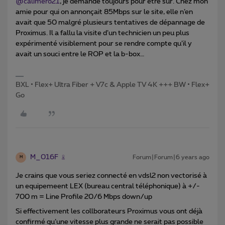
@calimero21
, je demande toujours pour être sûr. Chez mon
amie pour qui on annonçait 85Mbps sur le site, elle n’en
avait que 50 malgré plusieurs tentatives de dépannage de
Proximus. Il a fallu la visite d’un technicien un peu plus
expérimenté visiblement pour se rendre compte qu’il y
avait un souci entre le ROP et la b-box…
BXL • Flex+ Ultra Fiber + V7c & Apple TV 4K +++ BW • Flex+
Go
M_016F
Forum|Forum|6 years ago
M
Je crains que vous seriez connecté en vdsl2 non vectorisé à
un equipemeent LEX (bureau central téléphonique) à +/-
700 m = Line Profile 20/6 Mbps down/up
Si effectivement les collborateurs Proximus vous ont déjà
confirmé qu’une vitesse plus grande ne serait pas possible