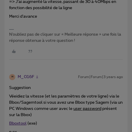
=> J’ai augmenté la vitesse, passant de 30 à 40Mbps en
fonction des possibilité de la ligne
Merci d’avance
N’oubliez pas de cliquer sur « Meilleure réponse » une fois la
réponse obtenue à votre question !
M_016F
Forum|Forum|3 years ago
M
Suggestion
Véeidiez la vitesse (et les paramètres de votre ligne) via le
Bbox/Sagemtool si vous avez une Bbox type Sagem (via un
PC Windows comme user avec le
user password
présent
sur la Bbox)
Bboxtool
(exe)
p.ex.