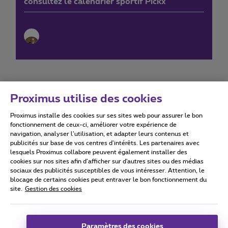
consultez le calendrier sportif Pickx
Proximus utilise des cookies
Proximus installe des cookies sur ses sites web pour assurer le bon
Conditions d'utilisation
Accessibility statement
fonctionnement de ceux-ci, améliorer votre expérience de
navigation, analyser l’utilisation, et adapter leurs contenus et
publicités sur base de vos centres d’intérêts. Les partenaires avec
lesquels Proximus collabore peuvent également installer des
cookies sur nos sites afin d’afficher sur d'autres sites ou des médias
sociaux des publicités susceptibles de vous intéresser. Attention, le
Tous droits réservés. ©
2026
Proximus
blocage de certains cookies peut entraver le bon fonctionnement du
site.
Gestion des cookies
Conditions générales, info consommateur
Liste des prix et tarifs
Accessibilité
Vie privée
Politique de gestion des cookies
Cookie manager
Coordonnées de l’entreprise
Paramètres des cookies