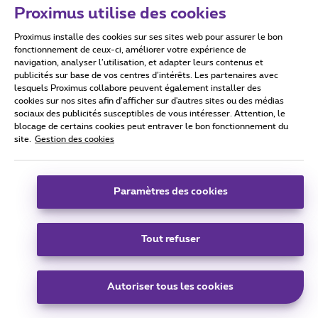
Proximus utilise des cookies
Proximus installe des cookies sur ses sites web pour assurer le bon
fonctionnement de ceux-ci, améliorer votre expérience de
navigation, analyser l’utilisation, et adapter leurs contenus et
Conditions d'utilisation
Accessibility statement
publicités sur base de vos centres d’intérêts. Les partenaires avec
lesquels Proximus collabore peuvent également installer des
cookies sur nos sites afin d’afficher sur d'autres sites ou des médias
sociaux des publicités susceptibles de vous intéresser. Attention, le
blocage de certains cookies peut entraver le bon fonctionnement du
site.
Gestion des cookies
Tous droits réservés. ©
2026
Proximus
Conditions générales, info consommateur
Liste des prix et tarifs
Accessibilité
Vie privée
Paramètres des cookies
Politique de gestion des cookies
Cookie manager
Coordonnées de l’entreprise
Ce site a été créé et est géré conformément au droit belge.
Boulevard du Roi Albert II 27 - B-1030 Bruxelles.
Tout refuser
Autoriser tous les cookies
Carrier & Wholesale Solutions
Proximus Group
|
Telindus