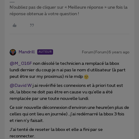
N’oubliez pas de cliquer sur « Meilleure réponse » une fois la
réponse obtenue à votre question !
Mandrill
Forum|Forum|6 years ago
AUTEUR
@M_016F
non désolé le technicien a remplacé la bbox
lundi dernier du coup je n ai pas le nom d utilisateur (à part
peut être sur my proximus) ni le mdp
@David W
j ai revérifié les connexions et à priori tout est
ok, la bbox ne doit pas être en cause vu qu'elle a été
remplacée par une toute nouvelle lundi.
Ce soir nouvelle déconnexion d'environ une heure(en plus de
celles qui ont lieu en journée) , j'ai redémarré la bbox 3 fois
et rien n'y faisait.
J'ai tenté de reseter la bbox et elle a fini par se
reconnecter.