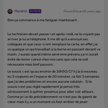
Mandrill
Forum|Forum|6 years ago
AUTEUR
Bon ça commence à me fatiguer maintenant...
Le technicien devait passer cet après-midi, ne le voyant pas
arriver je lui ai téléphoné. Il me dit qu'il a envoyé ses
collègues et que ceux-ci ont remplacé la carte, en effet j ai
vu quelque un qui travaillait à la borne en passant devant ce
matin. J aurais quand même aimé etre prévenu ça m aurait
évité de rester coincé chez moi sans que cela ne soit
nécessaire mais bref passons…
Le soucis c est qu au environ de 16h50/17 h j'ai à nouveau
eu 3 coupures en l'espace de 20 minutes..ca fait 3 semaines
que j'ai des problèmes et encore aucune solution... Si le
soucis n est pas réglé rapidement je pense très
sérieusement à quitter proximus pour aller voir ailleurs..
Comme je l ai dis précédemment ce n'est pas de gaieté de
cœur mais il y a un moment où faut arrêter de jouer.