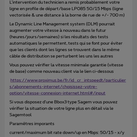
L’intervention du technicien a remis probablement votre
ligne en profile de départ/base LP085 50/15 Mbps (ligne
vectorisée & une distance à la borne de rue de +/- 700 m)
Le Dynamic Line Management system (DLM) pourrait
augmenter votre vitesse à nouveau dans le futur
(heures/jours/semaines) si les résultats des tests
automatiques le permettent, tests qui se font pour éviter
que les clients dont les lignes se trouvent dans le même
câble de distribution se perturbent les uns les autres
Vous pouvez vérifier la vitesse minimale garantie (vitesse
de base) comme nouveau client via le lien ci-dessous
https://www.proximus.be/fr/id_cr_intspeedt/particulier
s/abonnements-internet/choisissez-votre-
option/vitesse-connexion-internet.html#/input
Si vous disposez d’une Bbox3 type Sagem vous pouvez
vérifier la situation de votre ligne plus en détail via le
Sagemtool
Paramêtres imporants
current/maximum bit rate down/up en Mbps: 50/15 - x/y