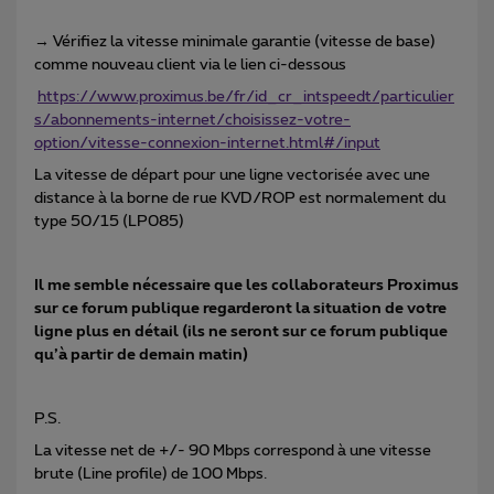
→ Vérifiez la vitesse minimale garantie (vitesse de base)
comme nouveau client via le lien ci-dessous
https://www.proximus.be/fr/id_cr_intspeedt/particulier
s/abonnements-internet/choisissez-votre-
option/vitesse-connexion-internet.html#/input
La vitesse de départ pour une ligne vectorisée avec une
distance à la borne de rue KVD/ROP est normalement du
type 50/15 (LP085)
Il me semble nécessaire que les collaborateurs Proximus
sur ce forum publique regarderont la situation de votre
ligne plus en détail (ils ne seront sur ce forum publique
qu’à partir de demain matin)
P.S.
La vitesse net de +/- 90 Mbps correspond à une vitesse
brute (Line profile) de 100 Mbps.