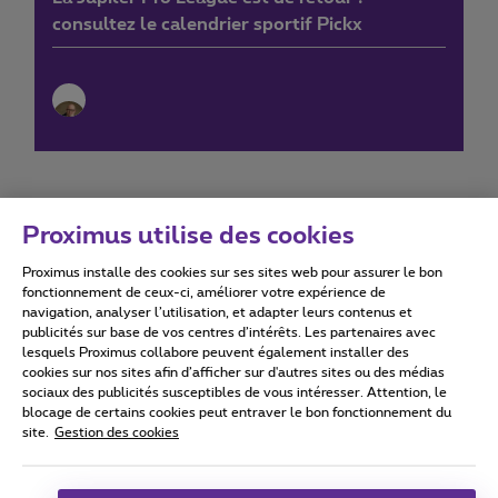
consultez le calendrier sportif Pickx
Proximus utilise des cookies
Proximus installe des cookies sur ses sites web pour assurer le bon
Conditions d'utilisation
Accessibility statement
fonctionnement de ceux-ci, améliorer votre expérience de
navigation, analyser l’utilisation, et adapter leurs contenus et
publicités sur base de vos centres d’intérêts. Les partenaires avec
lesquels Proximus collabore peuvent également installer des
cookies sur nos sites afin d’afficher sur d'autres sites ou des médias
sociaux des publicités susceptibles de vous intéresser. Attention, le
Tous droits réservés. ©
2026
Proximus
blocage de certains cookies peut entraver le bon fonctionnement du
site.
Gestion des cookies
Conditions générales, info consommateur
Liste des prix et tarifs
Accessibilité
Vie privée
Politique de gestion des cookies
Cookie manager