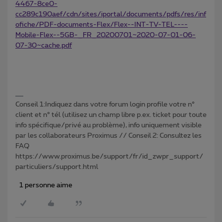
4467-8ce0-
cc289c190aef/cdn/sites/iportal/documents/pdfs/res/inf
ofiche/PDF-documents-Flex/Flex--INT-TV-TEL----
Mobile-Flex--5GB-_FR_20200701~2020-07-01-06-
07-30~cache.pdf
Conseil 1:Indiquez dans votre forum login profile votre n°
client et n° tél (utilisez un champ libre p.ex. ticket pour toute
info spécifique/privé au problème), info uniquement visible
par les collaborateurs Proximus // Conseil 2: Consultez les
FAQ
https://www.proximus.be/support/fr/id_zwpr_support/
particuliers/support.html
1 personne aime