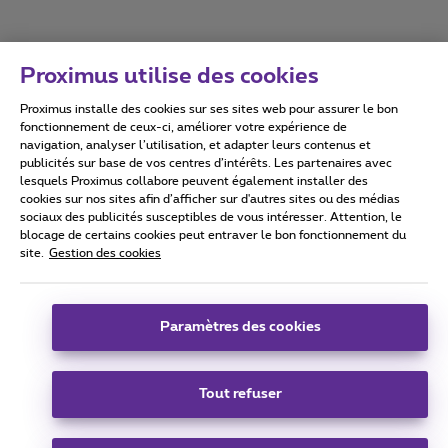
Proximus utilise des cookies
Proximus installe des cookies sur ses sites web pour assurer le bon
Conditions d'utilisation
Accessibility statement
fonctionnement de ceux-ci, améliorer votre expérience de
navigation, analyser l’utilisation, et adapter leurs contenus et
publicités sur base de vos centres d’intérêts. Les partenaires avec
lesquels Proximus collabore peuvent également installer des
cookies sur nos sites afin d’afficher sur d'autres sites ou des médias
sociaux des publicités susceptibles de vous intéresser. Attention, le
Tous droits réservés. ©
2026
Proximus
blocage de certains cookies peut entraver le bon fonctionnement du
site.
Gestion des cookies
Conditions générales, info consommateur
Liste des prix et tarifs
Accessibilité
Vie privée
Politique de gestion des cookies
Cookie manager
Coordonnées de l’entreprise
Paramètres des cookies
Ce site a été créé et est géré conformément au droit belge.
Boulevard du Roi Albert II 27 - B-1030 Bruxelles.
Tout refuser
Carrier & Wholesale Solutions