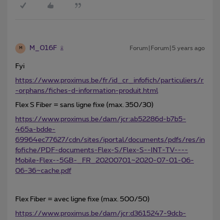
M_016F
Forum|Forum|5 years ago
M
Fyi
https://www.proximus.be/fr/id_cr_infofich/particuliers/r
-orphans/fiches-d-information-produit.html
Flex S Fiber = sans ligne fixe (max. 350/30)
https://www.proximus.be/dam/jcr:ab52286d-b7b5-
465a-bdde-
69964ec77627/cdn/sites/iportal/documents/pdfs/res/in
fofiche/PDF-documents-Flex-S/Flex-S--INT-TV----
Mobile-Flex--5GB-_FR_20200701~2020-07-01-06-
06-36~cache.pdf
Flex Fiber = avec ligne fixe (max. 500/50)
https://www.proximus.be/dam/jcr:d3615247-9dcb-