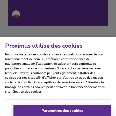
Proximus utilise des cookies
Proximus installe des cookies sur ses sites web pour assurer le bon
Conditions d'utilisation
Accessibility statement
fonctionnement de ceux-ci, améliorer votre expérience de
navigation, analyser l’utilisation, et adapter leurs contenus et
publicités sur base de vos centres d’intérêts. Les partenaires avec
lesquels Proximus collabore peuvent également installer des
cookies sur nos sites afin d’afficher sur d'autres sites ou des médias
sociaux des publicités susceptibles de vous intéresser. Attention, le
Tous droits réservés. ©
2026
Proximus
blocage de certains cookies peut entraver le bon fonctionnement du
site.
Gestion des cookies
Conditions générales, info consommateur
Liste des prix et tarifs
Accessibilité
Vie privée
Politique de gestion des cookies
Cookie manager
Coordonnées de l’entreprise
Paramètres des cookies
Ce site a été créé et est géré conformément au droit belge.