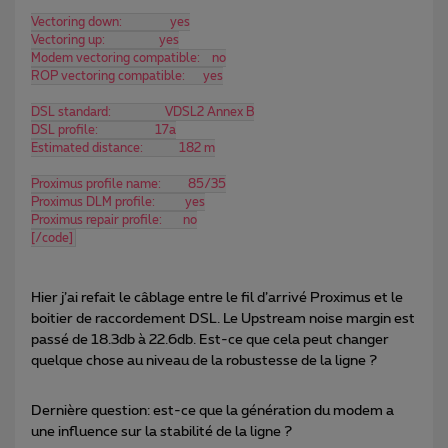
Vectoring down:                yes
Vectoring up:                  yes
Modem vectoring compatible:    no
ROP vectoring compatible:      yes
DSL standard:                  VDSL2 Annex B
DSL profile:                   17a
Estimated distance:            182 m
Proximus profile name:         85/35
Proximus DLM profile:          yes
Proximus repair profile:       no
[/code]
Hier j’ai refait le câblage entre le fil d’arrivé Proximus et le
boitier de raccordement DSL. Le Upstream noise margin est
passé de 18.3db à 22.6db. Est-ce que cela peut changer
quelque chose au niveau de la robustesse de la ligne ?
Dernière question: est-ce que la génération du modem a
une influence sur la stabilité de la ligne ?