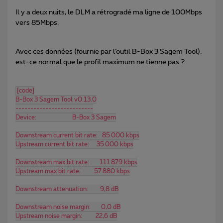
Il y a deux nuits, le DLM a rétrogradé ma ligne de 100Mbps
vers 85Mbps.
Avec ces données (fournie par l’outil B-Box 3 Sagem Tool),
est-ce normal que le profil maximum ne tienne pas ?
[code]
B-Box 3 Sagem Tool v0.13.0
--------------------------
Device:                        B-Box 3 Sagem
Downstream current bit rate:   85 000 kbps
Upstream current bit rate:     35 000 kbps
Downstream max bit rate:       111 879 kbps
Upstream max bit rate:         57 880 kbps
Downstream attenuation:        9,8 dB
Downstream noise margin:       0,0 dB
Upstream noise margin:         22,6 dB