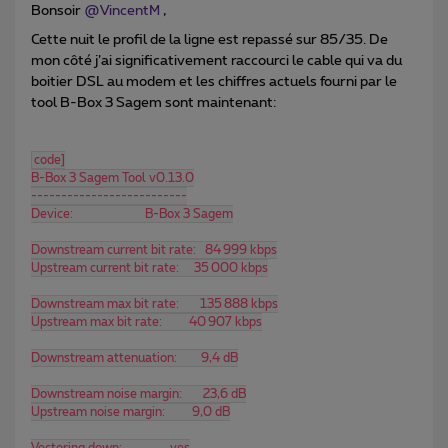
Bonsoir ​
@VincentM
,
Cette nuit le profil de la ligne est repassé sur 85/35. De
mon côté j’ai significativement raccourci le cable qui va du
boitier DSL au modem et les chiffres actuels fourni par le
tool B-Box 3 Sagem sont maintenant:
code]
B-Box 3 Sagem Tool v0.13.0
--------------------------
Device:                        B-Box 3 Sagem
Downstream current bit rate:   84 999 kbps
Upstream current bit rate:     35 000 kbps
Downstream max bit rate:       135 888 kbps
Upstream max bit rate:         40 907 kbps
Downstream attenuation:        9,4 dB
Downstream noise margin:       23,6 dB
Upstream noise margin:         9,0 dB
Vectoring down:                yes