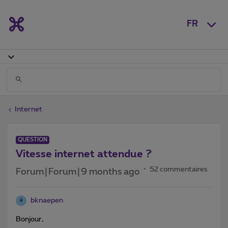
FR
Internet
QUESTION
Vitesse internet attendue ?
52 commentaires
Forum|Forum|9 months ago
bknaepen
B
Bonjour,