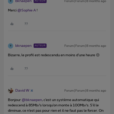
bknaepen
Forum|Forum|8 months ago
AUTEUR
B
Merci ​
@Sophie A
!
bknaepen
Forum|Forum|8 months ago
AUTEUR
B
Bizarre, le profil est redescendu en moins d’une heure 😔
David W
Forum|Forum|8 months ago
Bonjour ​
@bknaepen
, c’est un système automatique qui
redescend à 85Mb/s lorsqu’on monte à 100Mb/s. S’il le
diminue, ce n’est pas pour rien et il ne faut pas le forcer. On