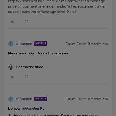
https://sites.bipt.be/ . Merci de me contacter en message
privé uniquement si je le demande. Notez également le lien
du topic dans votre message privé. Merci
bknaepen
Forum|Forum|8 months ago
AUTEUR
B
Merci beaucoup ! Bonne fin de soirée.
1 personne aime
bknaepen
Forum|Forum|8 months ago
AUTEUR
B
Bonjour ​
@AurélienK
,
J’ai installé le nouveau modem. Pourrait-on remonter la