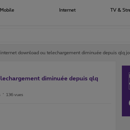
Mobile
Internet
TV & Str
 internet download ou telechargement diminuée depuis qlq j
elechargement diminuée depuis qlq
s
136 vues