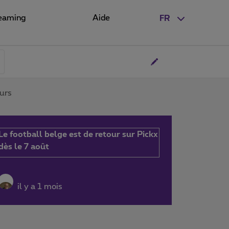
eaming
Aide
FR
ours
Le football belge est de retour sur Pickx
dès le 7 août
il y a 1 mois