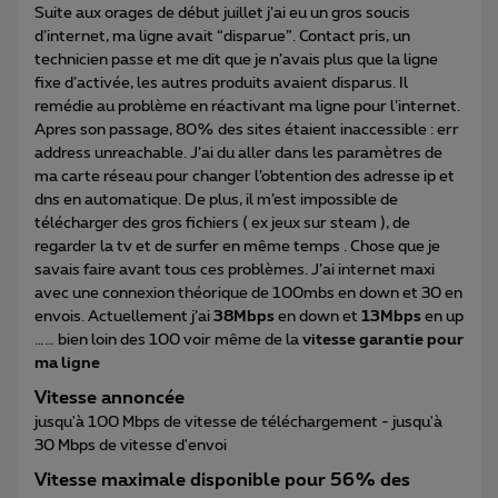
Suite aux orages de début juillet j’ai eu un gros soucis
d’internet, ma ligne avait “disparue”. Contact pris, un
technicien passe et me dit que je n’avais plus que la ligne
fixe d’activée, les autres produits avaient disparus. Il
remédie au problème en réactivant ma ligne pour l’internet.
Apres son passage, 80% des sites étaient inaccessible : err
address unreachable. J’ai du aller dans les paramètres de
ma carte réseau pour changer l’obtention des adresse ip et
dns en automatique. De plus, il m’est impossible de
télécharger des gros fichiers ( ex jeux sur steam ), de
regarder la tv et de surfer en même temps . Chose que je
savais faire avant tous ces problèmes. J’ai internet maxi
avec une connexion théorique de 100mbs en down et 30 en
envois. Actuellement j’ai
38Mbps
en down et
13Mbps
en up
…… bien loin des 100 voir même de la
vitesse garantie pour
ma ligne
Vitesse annoncée
jusqu'à 100 Mbps de vitesse de téléchargement - jusqu'à
30 Mbps de vitesse d'envoi
Vitesse maximale disponible pour 56% des