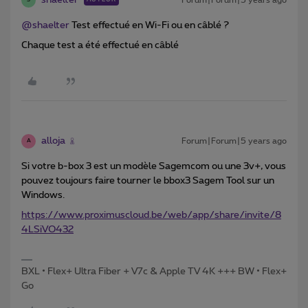
S
@shaelter
Test effectué en Wi-Fi ou en câblé ?
Chaque test a été effectué en câblé
alloja
Forum|Forum|5 years ago
A
Si votre b-box 3 est un modèle Sagemcom ou une 3v+, vous
pouvez toujours faire tourner le bbox3 Sagem Tool sur un
Windows.
https://www.proximuscloud.be/web/app/share/invite/8
4LSiVO432
BXL • Flex+ Ultra Fiber + V7c & Apple TV 4K +++ BW • Flex+
Go