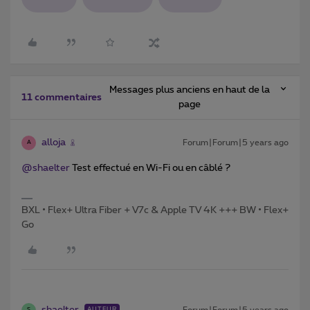
Messages plus anciens en haut de la
11 commentaires
page
alloja
Forum|Forum|5 years ago
A
@shaelter
Test effectué en Wi-Fi ou en câblé ?
BXL • Flex+ Ultra Fiber + V7c & Apple TV 4K +++ BW • Flex+
Go
shaelter
Forum|Forum|5 years ago
AUTEUR