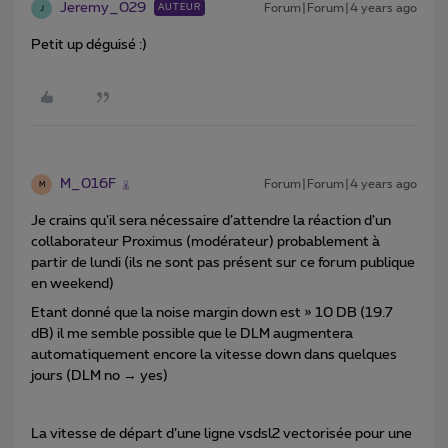
Jeremy_029
Forum|Forum|4 years ago
AUTEUR
J
Petit up déguisé :)
M_016F
Forum|Forum|4 years ago
M
Je crains qu’il sera nécessaire d’attendre la réaction d’un
collaborateur Proximus (modérateur) probablement à
partir de lundi (ils ne sont pas présent sur ce forum publique
en weekend)
Etant donné que la noise margin down est » 10 DB (19.7
dB) il me semble possible que le DLM augmentera
automatiquement encore la vitesse down dans quelques
jours (DLM no → yes)
La vitesse de départ d’une ligne vsdsl2 vectorisée pour une