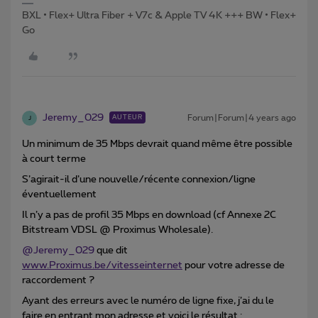
BXL • Flex+ Ultra Fiber + V7c & Apple TV 4K +++ BW • Flex+
Go
Jeremy_029
Forum|Forum|4 years ago
AUTEUR
J
Un minimum de 35 Mbps devrait quand même être possible
à court terme
S’agirait-il d’une nouvelle/récente connexion/ligne
éventuellement
Il n’y a pas de profil 35 Mbps en download (cf Annexe 2C
Bitstream VDSL @ Proximus Wholesale).
@Jeremy_029
que dit
www.Proximus.be/vitesseinternet
pour votre adresse de
raccordement ?
Ayant des erreurs avec le numéro de ligne fixe, j’ai du le
faire en entrant mon adresse et voici le résultat :