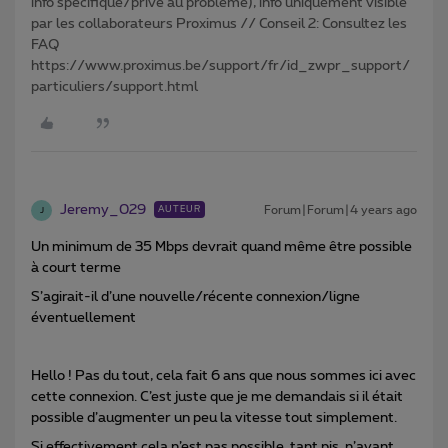
info spécifique/privé au problème), info uniquement visible
par les collaborateurs Proximus // Conseil 2: Consultez les
FAQ
https://www.proximus.be/support/fr/id_zwpr_support/
particuliers/support.html
Jeremy_029
Forum|Forum|4 years ago
AUTEUR
J
Un minimum de 35 Mbps devrait quand même être possible
à court terme
S’agirait-il d’une nouvelle/récente connexion/ligne
éventuellement
Hello ! Pas du tout, cela fait 6 ans que nous sommes ici avec
cette connexion. C’est juste que je me demandais si il était
possible d’augmenter un peu la vitesse tout simplement.
Si effectivement cela n’est pas possible, tant pis, n’ayant