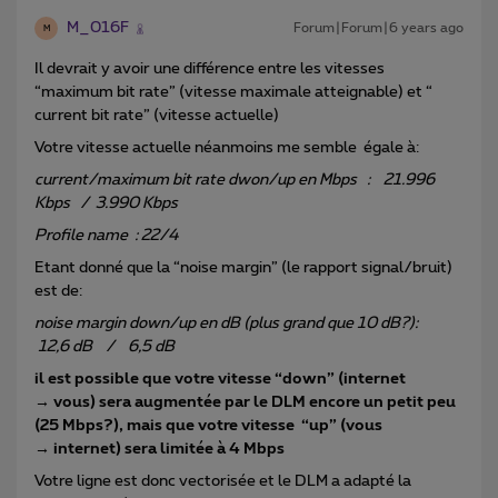
M_016F
Forum|Forum|6 years ago
M
Il devrait y avoir une différence entre les vitesses
“maximum bit rate” (vitesse maximale atteignable) et “
current bit rate” (vitesse actuelle)
Votre vitesse actuelle néanmoins me semble égale à:
current/maximum bit rate dwon/up en Mbps : 21.996
Kbps / 3.990 Kbps
Profile name : 22/4
Etant donné que la “noise margin” (le rapport signal/bruit)
est de:
noise margin down/up en dB (plus grand que 10 dB?):
12,6 dB / 6,5 dB
il est possible que votre vitesse “down” (internet
→ vous) sera augmentée par le DLM encore un petit peu
(25 Mbps?), mais que votre vitesse “up” (vous
→ internet) sera limitée à 4 Mbps
Votre ligne est donc vectorisée et le DLM a adapté la