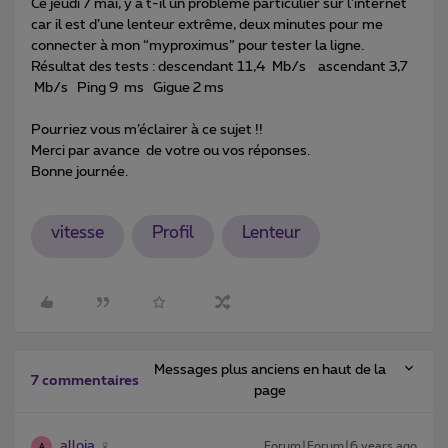
Ce jeudi 7 mai, y a t-il un problème particulier sur l’internet
car il est d’une lenteur extrême, deux minutes pour me
connecter à mon “myproximus” pour tester la ligne.
Résultat des tests : descendant 11,4 Mb/s ascendant 3,7
Mb/s Ping 9 ms Gigue 2 ms
Pourriez vous m’éclairer à ce sujet !!
Merci par avance de votre ou vos réponses.
Bonne journée.
vitesse
Profil
Lenteur
Messages plus anciens en haut de la
7 commentaires
page
alloja
Forum|Forum|6 years ago
A