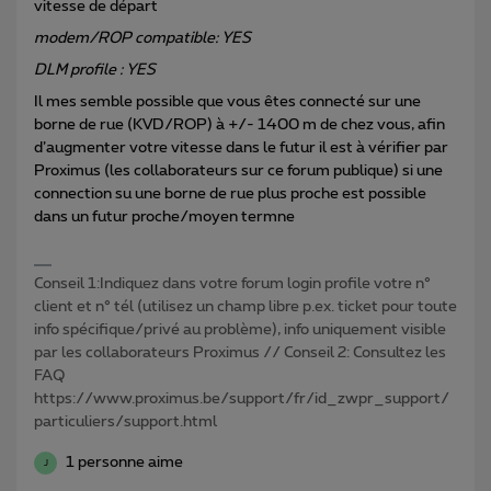
vitesse de départ
modem/ROP compatible: YES
DLM profile : YES
Il mes semble possible que vous êtes connecté sur une
borne de rue (KVD/ROP) à +/- 1400 m de chez vous, afin
d’augmenter votre vitesse dans le futur il est à vérifier par
Proximus (les collaborateurs sur ce forum publique) si une
connection su une borne de rue plus proche est possible
dans un futur proche/moyen termne
Conseil 1:Indiquez dans votre forum login profile votre n°
client et n° tél (utilisez un champ libre p.ex. ticket pour toute
info spécifique/privé au problème), info uniquement visible
par les collaborateurs Proximus // Conseil 2: Consultez les
FAQ
https://www.proximus.be/support/fr/id_zwpr_support/
particuliers/support.html
1 personne aime
J