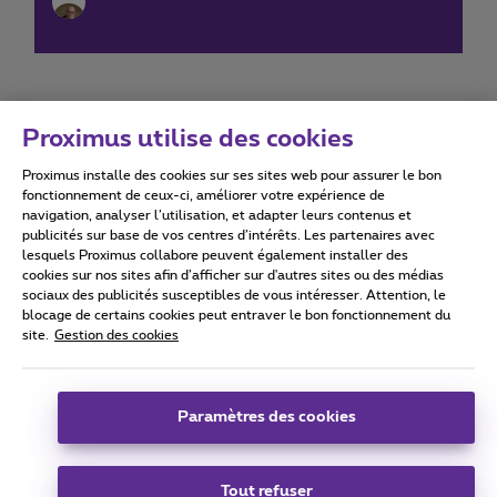
Proximus utilise des cookies
Proximus installe des cookies sur ses sites web pour assurer le bon
Conditions d'utilisation
Accessibility statement
fonctionnement de ceux-ci, améliorer votre expérience de
navigation, analyser l’utilisation, et adapter leurs contenus et
publicités sur base de vos centres d’intérêts. Les partenaires avec
lesquels Proximus collabore peuvent également installer des
cookies sur nos sites afin d’afficher sur d'autres sites ou des médias
sociaux des publicités susceptibles de vous intéresser. Attention, le
Tous droits réservés. ©
2026
Proximus
blocage de certains cookies peut entraver le bon fonctionnement du
site.
Gestion des cookies
Conditions générales, info consommateur
Liste des prix et tarifs
Accessibilité
Vie privée
Politique de gestion des cookies
Cookie manager
Coordonnées de l’entreprise
Paramètres des cookies
Ce site a été créé et est géré conformément au droit belge.
Boulevard du Roi Albert II 27 - B-1030 Bruxelles.
Tout refuser