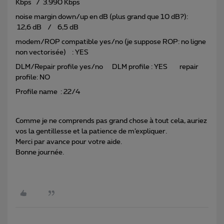
Kbps / 3.990 Kbps
noise margin down/up en dB (plus grand que 10 dB?):
12,6 dB / 6,5 dB
modem/ROP compatible yes/no (je suppose ROP: no ligne
non vectorisée) : YES
DLM/Repair profile yes/no DLM profile : YES repair
profile: NO
Profile name : 22/4
Comme je ne comprends pas grand chose à tout cela, auriez
vos la gentillesse et la patience de m’expliquer.
Merci par avance pour votre aide.
Bonne journée.