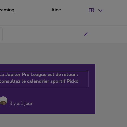
eaming
Aide
FR
La Jupiler Pro League est de retour :
consultez le calendrier sportif Pickx
il y a 1 jour