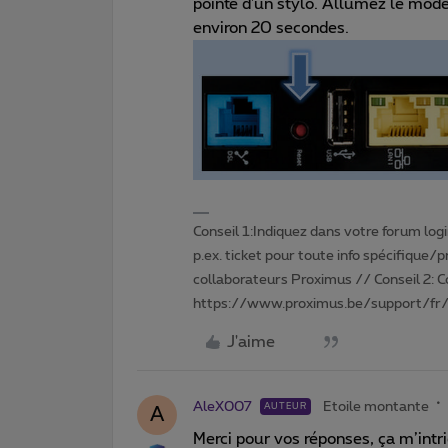
pointe d'un stylo. Allumez le mod
environ 20 secondes.
Conseil 1:Indiquez dans votre forum login 
p.ex. ticket pour toute info spécifique/
collaborateurs Proximus // Conseil 2: 
https://www.proximus.be/support/fr/
J'aime
AleX007
Etoile montante
AUTEUR
A
Merci pour vos réponses, ça m’intri