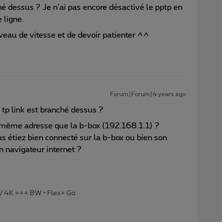
ché dessus ? Je n’ai pas encore désactivé le pptp en
 ligne.
iveau de vitesse et de devoir patienter ^^
Forum|Forum|4 years ago
r tp link est branché dessus ?
a même adresse que la b-box (192.168.1.1) ?
s étiez bien connecté sur la b-box ou bien son
un navigateur internet ?
TV 4K +++ BW • Flex+ Go