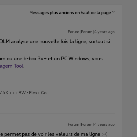
Messages plus anciens en haut de la page
Forum|Forum|4 years ago
 DLM analyse une nouvelle fois la ligne, surtout si
om ou une b-box 3v+ et un PC Windows, vous
Sagem Tool
.
TV 4K +++ BW • Flex+ Go
Forum|Forum|4 years ago
me permet pas de voir les valeurs de ma ligne :-(