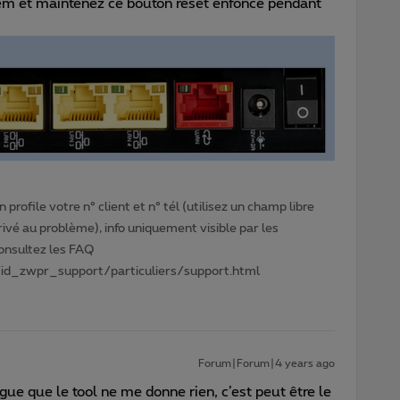
em et maintenez ce bouton reset enfoncé pendant
profile votre n° client et n° tél (utilisez un champ libre
privé au problème), info uniquement visible par les
Consultez les FAQ
id_zwpr_support/particuliers/support.html
Forum|Forum|4 years ago
gue que le tool ne me donne rien, c’est peut être le