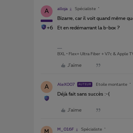
alloja
Spécialiste
A
Bizarre, car il voit quand même q
+6
Et en redémarrant la b-box ?
BXL • Flex+ Ultra Fiber + V7c & Apple 
J'aime
AleX007
Etoile montante
AUTEUR
A
Déjà fait sans succès :-(
J'aime
M_016F
Spécialiste
M