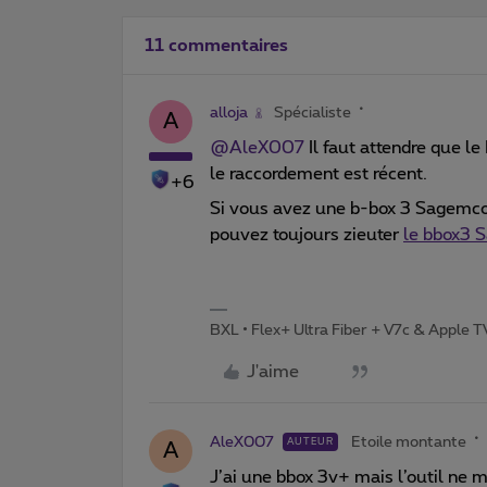
11 commentaires
alloja
Spécialiste
A
@AleX007
Il faut attendre que le
le raccordement est récent.
+6
Si vous avez une b-box 3 Sagemc
pouvez toujours zieuter
le bbox3 
BXL • Flex+ Ultra Fiber + V7c & Apple 
J'aime
AleX007
Etoile montante
AUTEUR
A
J’ai une bbox 3v+ mais l’outil ne 