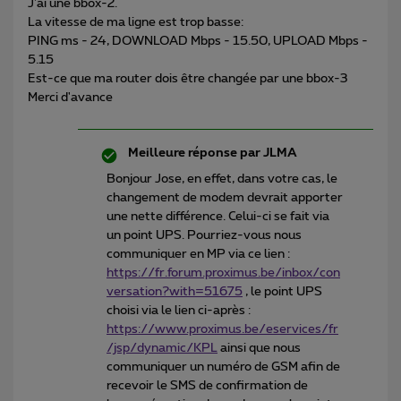
J'ai une bbox-2.
La vitesse de ma ligne est trop basse:
PING ms - 24, DOWNLOAD Mbps - 15.50, UPLOAD Mbps -
5.15
Est-ce que ma router dois être changée par une bbox-3
Merci d'avance
Meilleure réponse par
JLMA
Bonjour Jose, en effet, dans votre cas, le
changement de modem devrait apporter
une nette différence. Celui-ci se fait via
un point UPS. Pourriez-vous nous
communiquer en MP via ce lien :
https://fr.forum.proximus.be/inbox/con
versation?with=51675
, le point UPS
choisi via le lien ci-après :
https://www.proximus.be/eservices/fr
/jsp/dynamic/KPL
ainsi que nous
communiquer un numéro de GSM afin de
recevoir le SMS de confirmation de