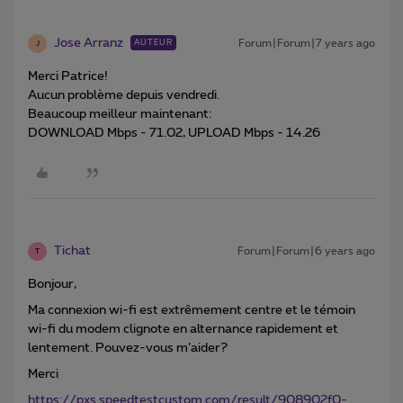
Jose Arranz
Forum|Forum|7 years ago
AUTEUR
J
Merci Patrice!
Aucun problème depuis vendredi.
Beaucoup meilleur maintenant:
DOWNLOAD Mbps - 71.02, UPLOAD Mbps - 14.26
Tichat
Forum|Forum|6 years ago
T
Bonjour,
Ma connexion wi-fi est extrêmement centre et le témoin
wi-fi du modem clignote en alternance rapidement et
lentement. Pouvez-vous m’aider?
Merci
https://pxs.speedtestcustom.com/result/908902f0-