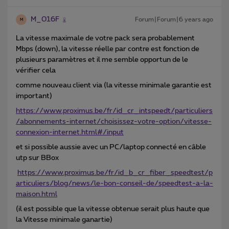
M_016F
Forum|Forum|6 years ago
M
La vitesse maximale de votre pack sera probablement
Mbps (down), la vitesse réelle par contre est fonction de
plusieurs paramètres et il me semble opportun de le
vérifier cela
comme nouveau client via (la vitesse minimale garantie est
important)
https://www.proximus.be/fr/id_cr_intspeedt/particuliers
/abonnements-internet/choisissez-votre-option/vitesse-
connexion-internet.html#/input
et si possible aussie avec un PC/laptop connecté en câble
utp sur BBox
https://www.proximus.be/fr/id_b_cr_fiber_speedtest/p
articuliers/blog/news/le-bon-conseil-de/speedtest-a-la-
maison.html
(il est possible que la vitesse obtenue serait plus haute que
la Vitesse minimale ganartie)