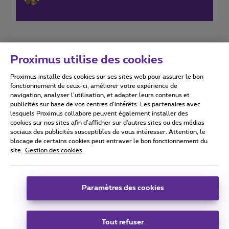
Proximus utilise des cookies
Proximus installe des cookies sur ses sites web pour assurer le bon
Conditions d'utilisation
Accessibility statement
fonctionnement de ceux-ci, améliorer votre expérience de
navigation, analyser l’utilisation, et adapter leurs contenus et
publicités sur base de vos centres d’intérêts. Les partenaires avec
lesquels Proximus collabore peuvent également installer des
cookies sur nos sites afin d’afficher sur d'autres sites ou des médias
sociaux des publicités susceptibles de vous intéresser. Attention, le
Tous droits réservés. ©
2026
Proximus
blocage de certains cookies peut entraver le bon fonctionnement du
site.
Gestion des cookies
Conditions générales, info consommateur
Liste des prix et tarifs
Accessibilité
Vie privée
Politique de gestion des cookies
Cookie manager
Coordonnées de l’entreprise
Paramètres des cookies
Ce site a été créé et est géré conformément au droit belge.
Boulevard du Roi Albert II 27 - B-1030 Bruxelles.
Tout refuser