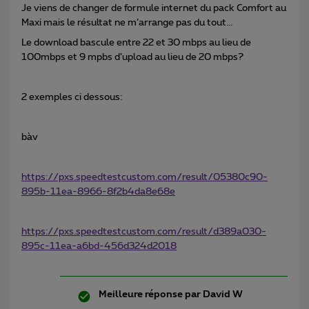
Je viens de changer de formule internet du pack Comfort au
Maxi mais le résultat ne m’arrange pas du tout...
Le download bascule entre 22 et 30 mbps au lieu de
100mbps et 9 mpbs d’upload au lieu de 20 mbps?
2 exemples ci dessous:
bàv
https://pxs.speedtestcustom.com/result/05380c90-
895b-11ea-8966-8f2b4da8e68e
https://pxs.speedtestcustom.com/result/d389a030-
895c-11ea-a6bd-456d324d2018
Meilleure réponse par
David W