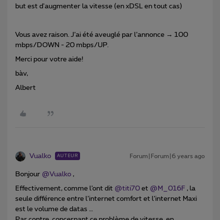
but est d'augmenter la vitesse (en xDSL en tout cas)
Vous avez raison. J’ai été aveuglé par l’annonce → 100
mbps/DOWN - 20 mbps/UP.
Merci pour votre aide!
bàv,
Albert
Vualko
Forum|Forum|6 years ago
AUTEUR
Bonjour
@Vualko
,
Effectivement, comme l’ont dit
@titi70
et
@M_016F
, la
seule différence entre l’internet comfort et l’internet Maxi
est le volume de datas …
Par contre, concernant ce problème de vitesse, en