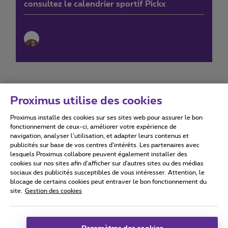
consultez le calendrier sportif Pickx
Proximus utilise des cookies
Proximus installe des cookies sur ses sites web pour assurer le bon
Conditions d'utilisation
Accessibility statement
fonctionnement de ceux-ci, améliorer votre expérience de
navigation, analyser l’utilisation, et adapter leurs contenus et
publicités sur base de vos centres d’intérêts. Les partenaires avec
lesquels Proximus collabore peuvent également installer des
cookies sur nos sites afin d’afficher sur d'autres sites ou des médias
sociaux des publicités susceptibles de vous intéresser. Attention, le
Tous droits réservés. ©
2026
Proximus
blocage de certains cookies peut entraver le bon fonctionnement du
site.
Gestion des cookies
Conditions générales, info consommateur
Liste des prix et tarifs
Accessibilité
Vie privée
Politique de gestion des cookies
Cookie manager
Coordonnées de l’entreprise