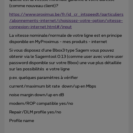
(comme nouveau client)?
https://www.proximus.be/fr/id_cr_intspeedt/particuliers
/abonnements-internet/choisissez-votre-option/vitesse-
connexion-internet.html#/input
La vitesse nominale/normale de votre ligne est en principe
disponible en MyProximus - mes produits - internet
Si vous disposez d’une Bbox3 type Sagem vous pouvez
obtenir via le Sagemtool 0.13 (comme user avec votre user
password disponible sur votre Bbox) une vue plus détaillée
sur les possibilités e votre ligne
p.ex. quelques paramètres à vérifier
current/maximum bit rate down/up en Mbps
noise margin down/up en dB
modem/ROP compatible yes/no
Repair/DLM profile yes/no
Profile name