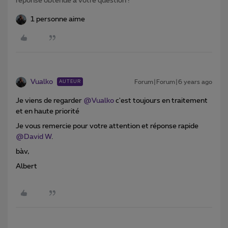
réponse obtenue à votre question !
1 personne aime
Vualko
Forum|Forum|6 years ago
AUTEUR
Je viens de regarder
@Vualko
c'est toujours en traitement
et en haute priorité
Je vous remercie pour votre attention et réponse rapide
@David W
.
bàv,
Albert