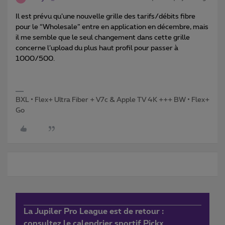
Il est prévu qu’une nouvelle grille des tarifs/débits fibre
pour le “Wholesale” entre en application en décembre, mais
il me semble que le seul changement dans cette grille
concerne l’upload du plus haut profil pour passer à
1000/500.
BXL • Flex+ Ultra Fiber + V7c & Apple TV 4K +++ BW • Flex+
Go
La Jupiler Pro League est de retour :
consultez le calendrier sportif Pickx