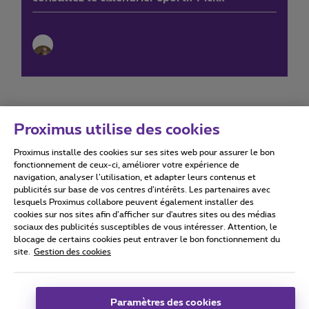
Proximus utilise des cookies
Proximus installe des cookies sur ses sites web pour assurer le bon
Conditions d'utilisation
Accessibility statement
fonctionnement de ceux-ci, améliorer votre expérience de
navigation, analyser l’utilisation, et adapter leurs contenus et
publicités sur base de vos centres d’intérêts. Les partenaires avec
lesquels Proximus collabore peuvent également installer des
cookies sur nos sites afin d’afficher sur d'autres sites ou des médias
sociaux des publicités susceptibles de vous intéresser. Attention, le
Tous droits réservés. ©
2026
Proximus
blocage de certains cookies peut entraver le bon fonctionnement du
site.
Gestion des cookies
Conditions générales, info consommateur
Liste des prix et tarifs
Accessibilité
Vie privée
Politique de gestion des cookies
Cookie manager
Coordonnées de l’entreprise
Paramètres des cookies