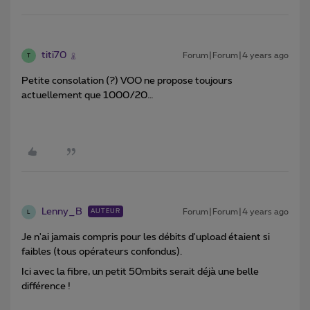
titi70
Forum|Forum|4 years ago
T
Petite consolation (?) VOO ne propose toujours
actuellement que 1000/20…
Lenny_B
Forum|Forum|4 years ago
AUTEUR
L
Je n'ai jamais compris pour les débits d'upload étaient si
faibles (tous opérateurs confondus).
Ici avec la fibre, un petit 50mbits serait déjà une belle
différence !