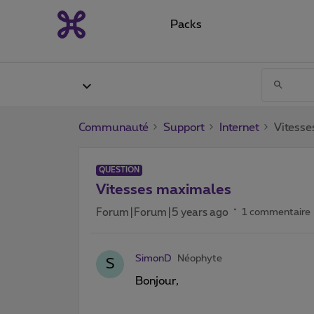
Packs
Communauté
Support
Internet
Vitess
QUESTION
Vitesses maximales
Forum|Forum|5 years ago
1 commentaire
SimonD
Néophyte
S
Bonjour,