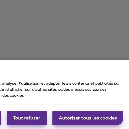
nalyser l’utilisation, et adapter leurs contenus et publicités sur
in d’afficher sur d'autres sites ou des médias sociaux des
n des cookies
rrier & Wholesale Solutions
oximus Group
|
Telindus
Tout refuser
Autoriser tous les cookies
bs
|
Sitemap