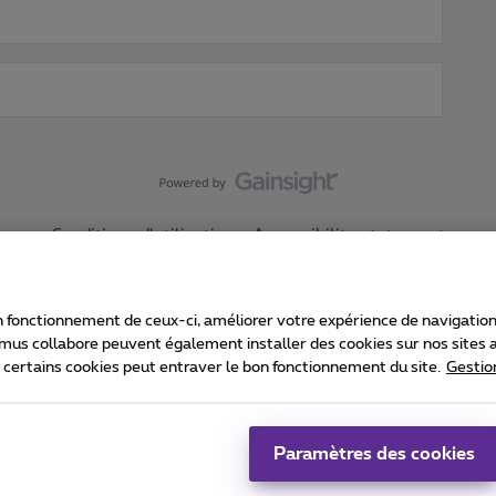
Conditions d'utilisation
Accessibility statement
 fonctionnement de ceux-ci, améliorer votre expérience de navigation, a
imus collabore peuvent également installer des cookies sur nos sites af
e certains cookies peut entraver le bon fonctionnement du site.
Gestio
Proximus
consommateur
Liste des prix et tarifs
Accessibilité
stion des cookies
Cookie manager
Coordonnées de l’entreprise
Ca
é conformément au droit belge.
Pr
Paramètres des cookies
 - B-1030 Bruxelles.
Jo