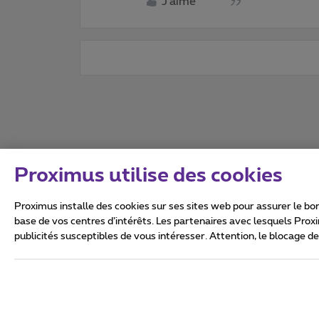
J'aime
Proximus utilise des cookies
Proximus installe des cookies sur ses sites web pour assurer le bon
base de vos centres d’intérêts. Les partenaires avec lesquels Prox
publicités susceptibles de vous intéresser. Attention, le blocage d
Tous droits réservés. ©
2026
Conditions générales, info 
Vie privée
Politique de ge
Ce site a été créé et est gér
Boulevard du Roi Albert II 27